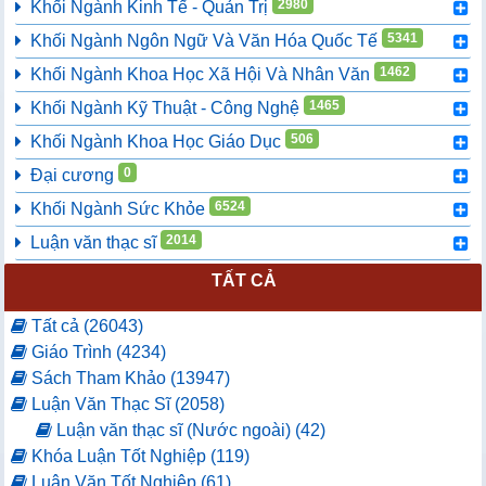
2980
Khối Ngành Kinh Tế - Quản Trị
5341
Khối Ngành Ngôn Ngữ Và Văn Hóa Quốc Tế
1462
Khối Ngành Khoa Học Xã Hội Và Nhân Văn
1465
Khối Ngành Kỹ Thuật - Công Nghệ
506
Khối Ngành Khoa Học Giáo Dục
0
Đại cương
6524
Khối Ngành Sức Khỏe
2014
Luận văn thạc sĩ
TẤT CẢ
Tất cả (26043)
Giáo Trình (4234)
Sách Tham Khảo (13947)
Luận Văn Thạc Sĩ (2058)
Luận văn thạc sĩ (Nước ngoài) (42)
Khóa Luận Tốt Nghiệp (119)
Luận Văn Tốt Nghiệp (61)