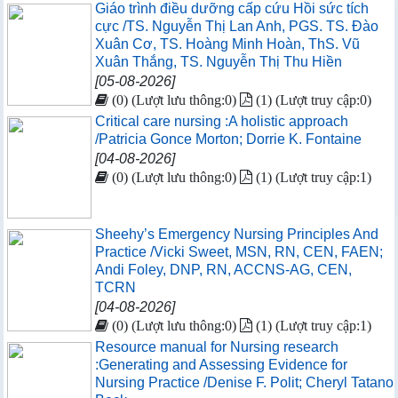
Giáo trình điều dưỡng cấp cứu Hồi sức tích
cực /TS. Nguyễn Thị Lan Anh, PGS. TS. Đào
Xuân Cơ, TS. Hoàng Minh Hoàn, ThS. Vũ
Xuân Thắng, TS. Nguyễn Thị Thu Hiền
[05-08-2026]
(0) (Lượt lưu thông:0)
(1) (Lượt truy cập:0)
Critical care nursing :A holistic approach
/Patricia Gonce Morton; Dorrie K. Fontaine
[04-08-2026]
(0) (Lượt lưu thông:0)
(1) (Lượt truy cập:1)
Sheehy’s Emergency Nursing Principles And
Practice /Vicki Sweet, MSN, RN, CEN, FAEN;
Andi Foley, DNP, RN, ACCNS-AG, CEN,
TCRN
[04-08-2026]
(0) (Lượt lưu thông:0)
(1) (Lượt truy cập:1)
Resource manual for Nursing research
:Generating and Assessing Evidence for
Nursing Practice /Denise F. Polit; Cheryl Tatano