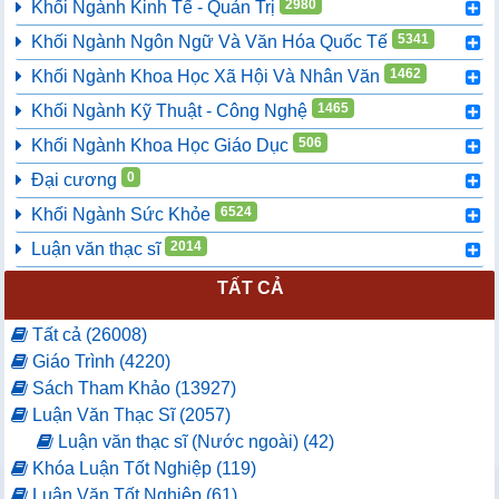
2980
Khối Ngành Kinh Tế - Quản Trị
5341
Khối Ngành Ngôn Ngữ Và Văn Hóa Quốc Tế
1462
Khối Ngành Khoa Học Xã Hội Và Nhân Văn
1465
Khối Ngành Kỹ Thuật - Công Nghệ
506
Khối Ngành Khoa Học Giáo Dục
0
Đại cương
6524
Khối Ngành Sức Khỏe
2014
Luận văn thạc sĩ
TẤT CẢ
Tất cả (26008)
Giáo Trình (4220)
Sách Tham Khảo (13927)
Luận Văn Thạc Sĩ (2057)
Luận văn thạc sĩ (Nước ngoài) (42)
Khóa Luận Tốt Nghiệp (119)
Luận Văn Tốt Nghiệp (61)