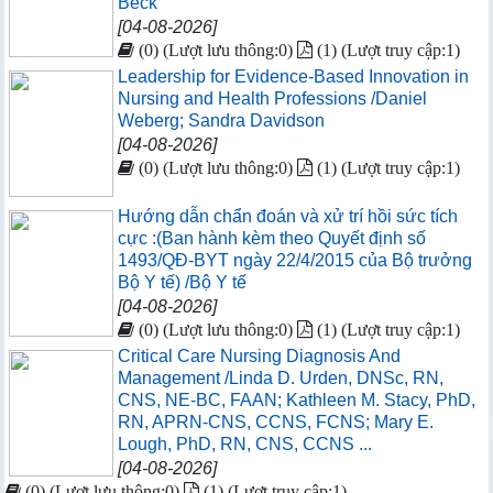
Beck
[04-08-2026]
(0) (Lượt lưu thông:0)
(1) (Lượt truy cập:1)
Leadership for Evidence-Based Innovation in
Nursing and Health Professions /Daniel
Weberg; Sandra Davidson
[04-08-2026]
(0) (Lượt lưu thông:0)
(1) (Lượt truy cập:1)
Hướng dẫn chẩn đoán và xử trí hồi sức tích
cực :(Ban hành kèm theo Quyết định số
1493/QĐ-BYT ngày 22/4/2015 của Bộ trưởng
Bộ Y tế) /Bộ Y tế
[04-08-2026]
(0) (Lượt lưu thông:0)
(1) (Lượt truy cập:1)
Critical Care Nursing Diagnosis And
Management /Linda D. Urden, DNSc, RN,
CNS, NE-BC, FAAN; Kathleen M. Stacy, PhD,
RN, APRN-CNS, CCNS, FCNS; Mary E.
Lough, PhD, RN, CNS, CCNS ...
[04-08-2026]
(0) (Lượt lưu thông:0)
(1) (Lượt truy cập:1)