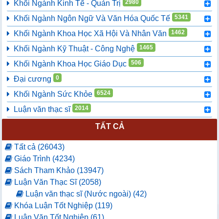
2980
Khối Ngành Kinh Tế - Quản Trị
5341
Khối Ngành Ngôn Ngữ Và Văn Hóa Quốc Tế
1462
Khối Ngành Khoa Học Xã Hội Và Nhân Văn
1465
Khối Ngành Kỹ Thuật - Công Nghệ
506
Khối Ngành Khoa Học Giáo Dục
0
Đại cương
6524
Khối Ngành Sức Khỏe
2014
Luận văn thạc sĩ
TẤT CẢ
Tất cả (26043)
Giáo Trình (4234)
Sách Tham Khảo (13947)
Luận Văn Thạc Sĩ (2058)
Luận văn thạc sĩ (Nước ngoài) (42)
Khóa Luận Tốt Nghiệp (119)
Luận Văn Tốt Nghiệp (61)