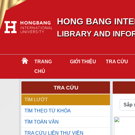
HONG BANG INTE
LIBRARY AND INFO
TRANG
GIỚI THIỆU
TRA CỨU
CHỦ
TRA CỨU
TÌM LƯỚT
Sắp 
TÌM THEO TỪ KHÓA
TÌM TOÀN VĂN
TRA CỨU LIÊN THƯ VIỆN