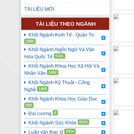
TÀI LIỆU MỚI
TÀI LIỆU THEO NGÀNH
Khối Ngành Kinh Tế - Quản Trị
2980
Khối Ngành Ngôn Ngữ Và Văn
5341
Hóa Quốc Tế
Khối Ngành Khoa Học Xã Hội Và
1462
Nhân Văn
Khối Ngành Kỹ Thuật - Công
1465
Nghệ
Khối Ngành Khoa Học Giáo Dục
506
0
Đại cương
6524
Khối Ngành Sức Khỏe
2014
Luận văn thạc sĩ