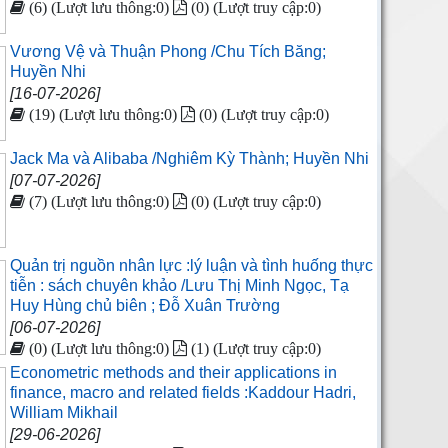
(6) (Lượt lưu thông:0)
(0) (Lượt truy cập:0)
Vương Vệ và Thuận Phong /Chu Tích Băng;
Huyền Nhi
[16-07-2026]
(19) (Lượt lưu thông:0)
(0) (Lượt truy cập:0)
Jack Ma và Alibaba /Nghiêm Kỳ Thành; Huyền Nhi
[07-07-2026]
(7) (Lượt lưu thông:0)
(0) (Lượt truy cập:0)
Quản trị nguồn nhân lực :lý luận và tình huống thực
tiễn : sách chuyên khảo /Lưu Thị Minh Ngọc, Tạ
Huy Hùng chủ biên ; Đỗ Xuân Trường
[06-07-2026]
(0) (Lượt lưu thông:0)
(1) (Lượt truy cập:0)
Econometric methods and their applications in
finance, macro and related fields :Kaddour Hadri,
William Mikhail
[29-06-2026]