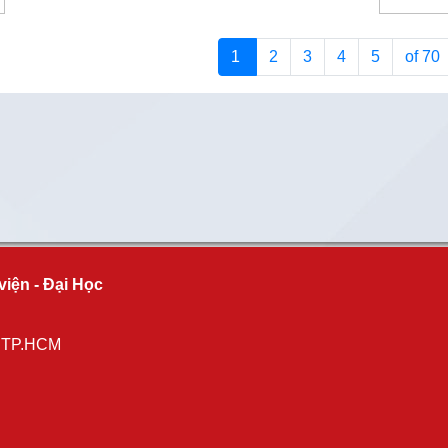
1
2
3
4
5
of 70
viện - Đại Học
, TP.HCM