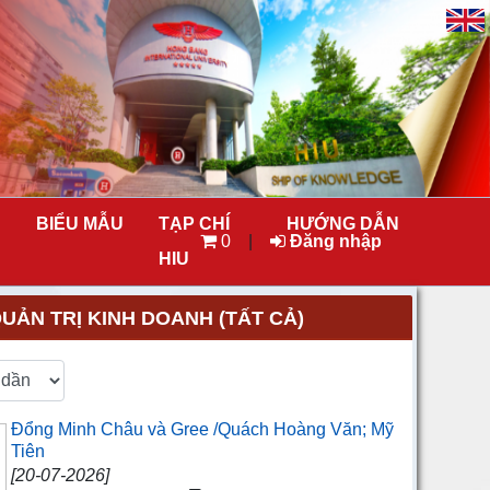
BIỂU MẪU
TẠP CHÍ
HƯỚNG DẪN
0
|
Đăng nhập
HIU
ẢN TRỊ KINH DOANH (TẤT CẢ)
Đổng Minh Châu và Gree /Quách Hoàng Văn; Mỹ
Tiên
[20-07-2026]