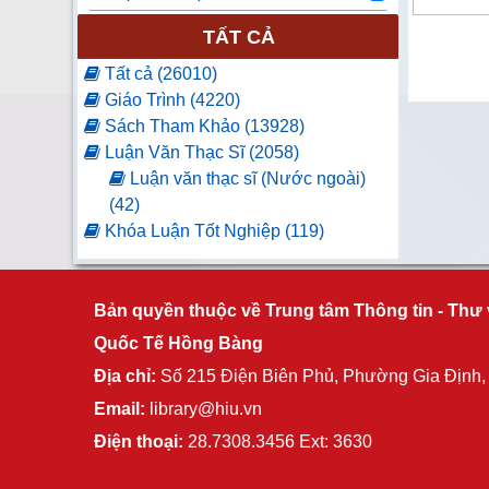
TẤT CẢ
Tất cả (26010)
Giáo Trình (4220)
Sách Tham Khảo (13928)
Luận Văn Thạc Sĩ (2058)
Luận văn thạc sĩ (Nước ngoài)
(42)
Khóa Luận Tốt Nghiệp (119)
Luận Văn Tốt Nghiệp (61)
Báo Tạp Chí (2)
Luận án tiến sĩ (11)
Bản quyền thuộc về Trung tâm Thông tin - Thư 
Nghiên cứu khoa học (79)
Quốc Tế Hồng Bàng
Sách ngoại văn (4952)
Địa chỉ:
Số 215 Điện Biên Phủ, Phường Gia Định
Nhật Bản (2484)
Email:
library@hiu.vn
Hàn Quốc (1866)
Trung Quốc (109)
Điện thoại:
28.7308.3456 Ext: 3630
Đồ án tốt nghiệp (406)