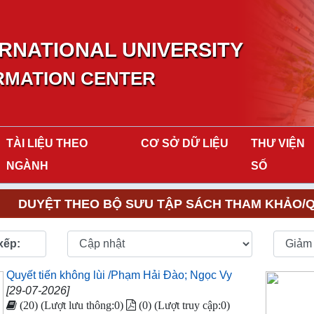
RNATIONAL UNIVERSITY
RMATION CENTER
TÀI LIỆU THEO
CƠ SỞ DỮ LIỆU
THƯ VIỆN
NGÀNH
SỐ
DUYỆT THEO BỘ SƯU TẬP SÁCH THAM KHẢO/QU
xếp:
Quyết tiến không lùi /Phạm Hải Đào; Ngọc Vy
[29-07-2026]
(20) (Lượt lưu thông:0)
(0) (Lượt truy cập:0)