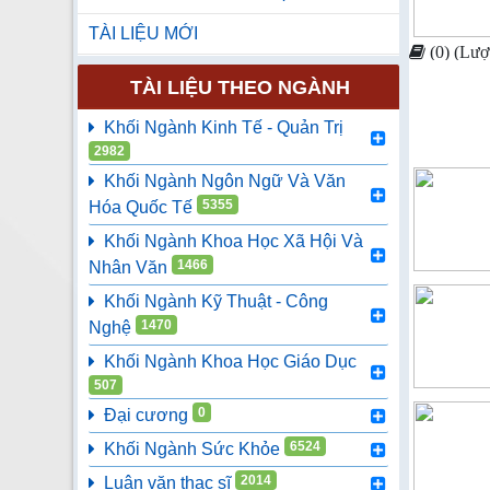
TÀI LIỆU MỚI
(0) (Lượ
TÀI LIỆU THEO NGÀNH
Khối Ngành Kinh Tế - Quản Trị
2982
Khối Ngành Ngôn Ngữ Và Văn
5355
Hóa Quốc Tế
Khối Ngành Khoa Học Xã Hội Và
1466
Nhân Văn
Khối Ngành Kỹ Thuật - Công
1470
Nghệ
Khối Ngành Khoa Học Giáo Dục
507
0
Đại cương
6524
Khối Ngành Sức Khỏe
2014
Luận văn thạc sĩ