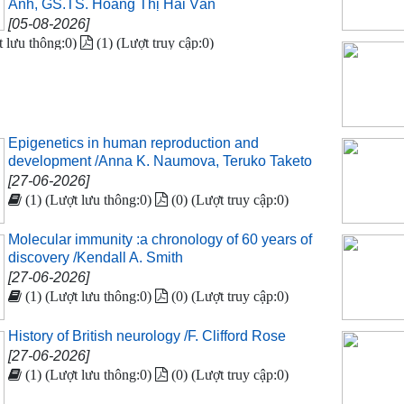
Ánh, GS.TS. Hoàng Thị Hải Vân
[05-08-2026]
t lưu thông:0)
(1) (Lượt truy cập:0)
Epigenetics in human reproduction and
development /Anna K. Naumova, Teruko Taketo
[27-06-2026]
(1) (Lượt lưu thông:0)
(0) (Lượt truy cập:0)
Molecular immunity :a chronology of 60 years of
discovery /Kendall A. Smith
[27-06-2026]
(1) (Lượt lưu thông:0)
(0) (Lượt truy cập:0)
History of British neurology /F. Clifford Rose
[27-06-2026]
(1) (Lượt lưu thông:0)
(0) (Lượt truy cập:0)