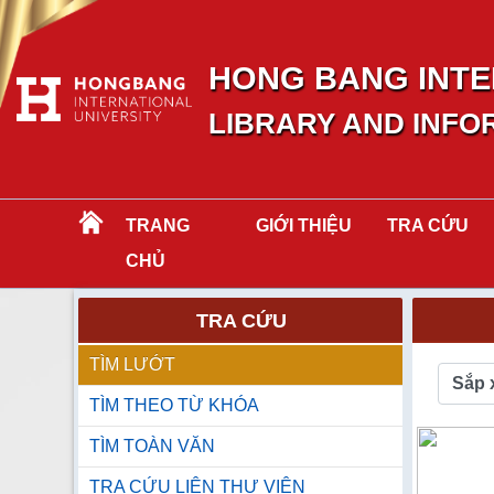
HONG BANG INTE
LIBRARY AND INFO
TRANG
GIỚI THIỆU
TRA CỨU
CHỦ
TRA CỨU
TÌM LƯỚT
Sắp 
TÌM THEO TỪ KHÓA
TÌM TOÀN VĂN
TRA CỨU LIÊN THƯ VIỆN