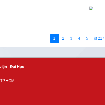
1
2
3
4
5
of 21
viện - Đại Học
, TP.HCM