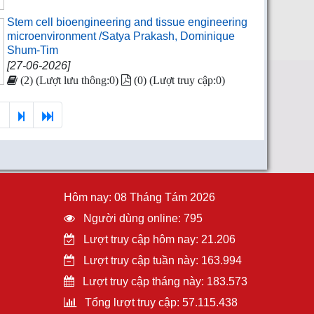
Stem cell bioengineering and tissue engineering
microenvironment /Satya Prakash, Dominique
Shum-Tim
[27-06-2026]
(2) (Lượt lưu thông:0)
(0) (Lượt truy cập:0)
7
Hôm nay: 08 Tháng Tám 2026
Người dùng online: 795
Lượt truy cập hôm nay: 21.206
Lượt truy cập tuần này: 163.994
Lượt truy cập tháng này: 183.573
Tổng lượt truy cập: 57.115.438