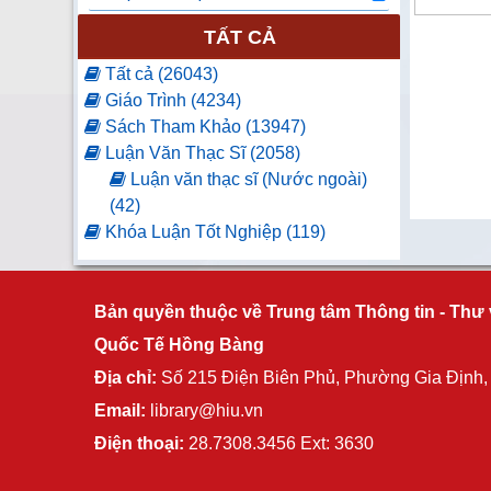
TẤT CẢ
Tất cả (26043)
Giáo Trình (4234)
Sách Tham Khảo (13947)
Luận Văn Thạc Sĩ (2058)
Luận văn thạc sĩ (Nước ngoài)
(42)
Khóa Luận Tốt Nghiệp (119)
Luận Văn Tốt Nghiệp (61)
Báo Tạp Chí (2)
Luận án tiến sĩ (11)
Bản quyền thuộc về Trung tâm Thông tin - Thư 
Nghiên cứu khoa học (79)
Quốc Tế Hồng Bàng
Sách ngoại văn (4952)
Địa chỉ:
Số 215 Điện Biên Phủ, Phường Gia Định
Nhật Bản (2484)
Email:
library@hiu.vn
Hàn Quốc (1866)
Trung Quốc (109)
Điện thoại:
28.7308.3456 Ext: 3630
Đồ án tốt nghiệp (406)