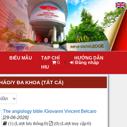
BIỂU MẪU
TẠP CHÍ
HƯỚNG DẪN
0
|
Đăng nhập
HIU
ẢO/Y ĐA KHOA (TẤT CẢ)
The angiology bible /Giovanni Vincent Belcaro
[29-06-2026]
(1) (Lượt lưu thông:0)
(0) (Lượt truy cập:0)