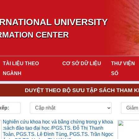
RNATIONAL UNIVERSITY
RMATION CENTER
TÀI LIỆU THEO
CƠ SỞ DỮ LIỆU
THƯ VIỆN
NGÀNH
SỐ
DUYỆT THEO BỘ SƯU TẬP SÁCH THAM KH
xếp:
Nghiên cứu khoa học và bằng chứng trong y khoa
:sách đào tạo đại học /PGS.TS. Đỗ Thị Thanh
Toản, PGS.TS. Lê Đình Tùng, PGS.TS. Trần Ngọc