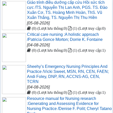
Giáo trình điều dưỡng cấp cứu Hồi sức tích
cực /TS. Nguyễn Thị Lan Anh, PGS. TS. Đào
Xuân Cơ, TS. Hoàng Minh Hoàn, ThS. Vũ
Xuân Thắng, TS. Nguyễn Thị Thu Hiền
[05-08-2026]
(0) (Lượt lưu thông:0)
(1) (Lượt truy cập:0)
Critical care nursing :A holistic approach
/Patricia Gonce Morton; Dorrie K. Fontaine
[04-08-2026]
(0) (Lượt lưu thông:0)
(1) (Lượt truy cập:1)
Sheehy’s Emergency Nursing Principles And
Practice /Vicki Sweet, MSN, RN, CEN, FAEN;
Andi Foley, DNP, RN, ACCNS-AG, CEN,
TCRN
[04-08-2026]
(0) (Lượt lưu thông:0)
(1) (Lượt truy cập:1)
Resource manual for Nursing research
:Generating and Assessing Evidence for
Nursing Practice /Denise F. Polit; Cheryl Tatano