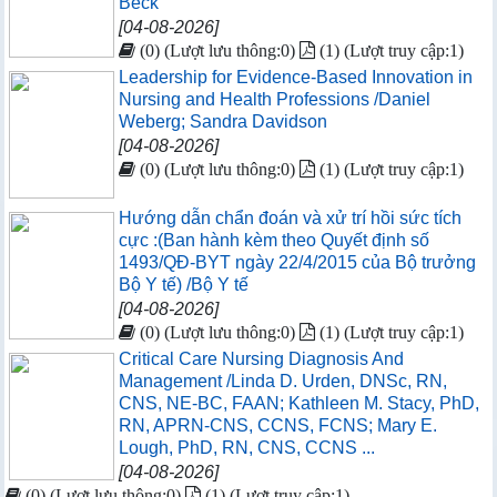
Beck
[04-08-2026]
(0) (Lượt lưu thông:0)
(1) (Lượt truy cập:1)
Leadership for Evidence-Based Innovation in
Nursing and Health Professions /Daniel
Weberg; Sandra Davidson
[04-08-2026]
(0) (Lượt lưu thông:0)
(1) (Lượt truy cập:1)
Hướng dẫn chẩn đoán và xử trí hồi sức tích
cực :(Ban hành kèm theo Quyết định số
1493/QĐ-BYT ngày 22/4/2015 của Bộ trưởng
Bộ Y tế) /Bộ Y tế
[04-08-2026]
(0) (Lượt lưu thông:0)
(1) (Lượt truy cập:1)
Critical Care Nursing Diagnosis And
Management /Linda D. Urden, DNSc, RN,
CNS, NE-BC, FAAN; Kathleen M. Stacy, PhD,
RN, APRN-CNS, CCNS, FCNS; Mary E.
Lough, PhD, RN, CNS, CCNS ...
[04-08-2026]
(0) (Lượt lưu thông:0)
(1) (Lượt truy cập:1)