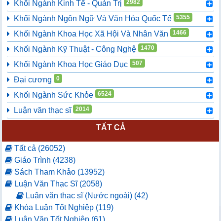
2982
Khối Ngành Kinh Tế - Quản Trị
5355
Khối Ngành Ngôn Ngữ Và Văn Hóa Quốc Tế
1466
Khối Ngành Khoa Học Xã Hội Và Nhân Văn
1470
Khối Ngành Kỹ Thuật - Công Nghệ
507
Khối Ngành Khoa Học Giáo Dục
0
Đại cương
6524
Khối Ngành Sức Khỏe
2014
Luận văn thạc sĩ
TẤT CẢ
Tất cả (26052)
Giáo Trình (4238)
Sách Tham Khảo (13952)
Luận Văn Thạc Sĩ (2058)
Luận văn thạc sĩ (Nước ngoài) (42)
Khóa Luận Tốt Nghiệp (119)
Luận Văn Tốt Nghiệp (61)