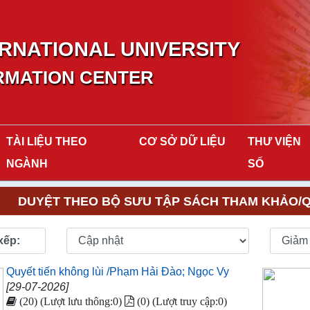
RNATIONAL UNIVERSITY
RMATION CENTER
TÀI LIỆU THEO
CƠ SỞ DỮ LIỆU
THƯ VIỆN
NGÀNH
SỐ
DUYỆT THEO BỘ SƯU TẬP SÁCH THAM KHẢO/QU
xếp:
Quyết tiến không lùi /Phạm Hải Đào; Ngọc Vy
[29-07-2026]
(20) (Lượt lưu thông:0)
(0) (Lượt truy cập:0)