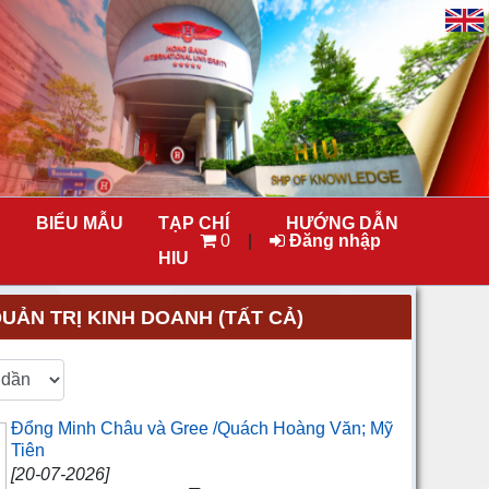
BIỂU MẪU
TẠP CHÍ
HƯỚNG DẪN
0
|
Đăng nhập
HIU
ẢN TRỊ KINH DOANH (TẤT CẢ)
Đổng Minh Châu và Gree /Quách Hoàng Văn; Mỹ
Tiên
[20-07-2026]