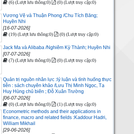
(6) (Lượt lưu thông:0)
(0) (Lượt truy cập:0)
Vương Vệ và Thuận Phong /Chu Tích Băng;
Huyền Nhi
[16-07-2026]
(19) (Lượt lưu thông:0)
(0) (Lượt truy cập:0)
Jack Ma và Alibaba /Nghiêm Kỳ Thành; Huyền Nhi
[07-07-2026]
(7) (Lượt lưu thông:0)
(0) (Lượt truy cập:0)
Quản trị nguồn nhân lực :lý luận và tình huống thực
tiễn : sách chuyên khảo /Lưu Thị Minh Ngọc, Tạ
Huy Hùng chủ biên ; Đỗ Xuân Trường
[06-07-2026]
(0) (Lượt lưu thông:0)
(1) (Lượt truy cập:0)
Econometric methods and their applications in
finance, macro and related fields :Kaddour Hadri,
William Mikhail
[29-06-2026]