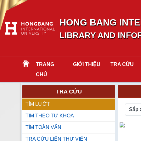
HONG BANG INTE
LIBRARY AND INFO
TRANG
GIỚI THIỆU
TRA CỨU
CHỦ
TRA CỨU
TÌM LƯỚT
Sắp 
TÌM THEO TỪ KHÓA
TÌM TOÀN VĂN
TRA CỨU LIÊN THƯ VIỆN