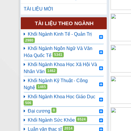
TÀI LIỆU MỚI
TÀI LIỆU THEO NGÀNH
Khối Ngành Kinh Tế - Quản Trị
2980
Khối Ngành Ngôn Ngữ Và Văn
5341
Hóa Quốc Tế
Khối Ngành Khoa Học Xã Hội Và
1462
Nhân Văn
Khối Ngành Kỹ Thuật - Công
1465
Nghệ
Khối Ngành Khoa Học Giáo Dục
506
0
Đại cương
6524
Khối Ngành Sức Khỏe
2014
Luận văn thạc sĩ