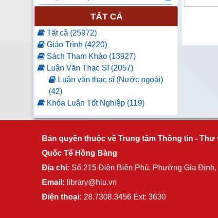
TẤT CẢ
Tất cả (25972)
Giáo Trình (4220)
Sách Tham Khảo (13927)
Luận Văn Thạc Sĩ (2057)
Luận văn thạc sĩ (Nước ngoài)
(42)
Khóa Luận Tốt Nghiệp (119)
Luận Văn Tốt Nghiệp (61)
Báo Tạp Chí (2)
Luận án tiến sĩ (11)
Bản quyền thuộc về Trung tâm Thông tin - Thư 
Nghiên cứu khoa học (79)
Quốc Tế Hồng Bàng
Sách ngoại văn (4943)
Địa chỉ:
Số 215 Điện Biên Phủ, Phường Gia Định
Nhật Bản (2484)
Email:
library@hiu.vn
Hàn Quốc (1866)
Trung Quốc (100)
Điện thoại:
28.7308.3456 Ext: 3630
Đồ án tốt nghiệp (406)