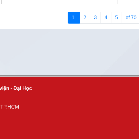
1
2
3
4
5
of 70
viện - Đại Học
, TP.HCM