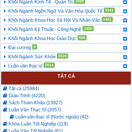
2980
Khối Ngành Kinh Tế - Quản Trị
5341
Khối Ngành Ngôn Ngữ Và Văn Hóa Quốc Tế
1462
Khối Ngành Khoa Học Xã Hội Và Nhân Văn
1465
Khối Ngành Kỹ Thuật - Công Nghệ
506
Khối Ngành Khoa Học Giáo Dục
0
Đại cương
6524
Khối Ngành Sức Khỏe
2014
Luận văn thạc sĩ
TẤT CẢ
Tất cả (25984)
Giáo Trình (4220)
Sách Tham Khảo (13927)
Luận Văn Thạc Sĩ (2057)
Luận văn thạc sĩ (Nước ngoài) (42)
Khóa Luận Tốt Nghiệp (119)
Luận Văn Tốt Nghiệp (61)