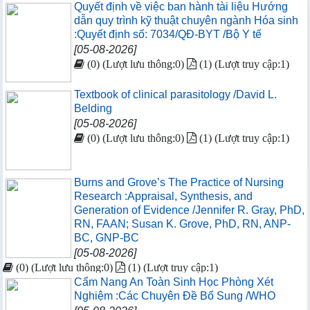
Quyết định về việc ban hành tài liệu Hướng
dẫn quy trình kỹ thuật chuyên ngành Hóa sinh
:Quyết định số: 7034/QĐ-BYT /Bộ Y tế
[05-08-2026]
(0) (Lượt lưu thông:0)
(1) (Lượt truy cập:1)
Textbook of clinical parasitology /David L.
Belding
[05-08-2026]
(0) (Lượt lưu thông:0)
(1) (Lượt truy cập:1)
Burns and Grove’s The Practice of Nursing
Research :Appraisal, Synthesis, and
Generation of Evidence /Jennifer R. Gray, PhD,
RN, FAAN; Susan K. Grove, PhD, RN, ANP-
BC, GNP-BC
[05-08-2026]
(0) (Lượt lưu thông:0)
(1) (Lượt truy cập:1)
Cẩm Nang An Toàn Sinh Học Phòng Xét
Nghiệm :Các Chuyên Đề Bổ Sung /WHO