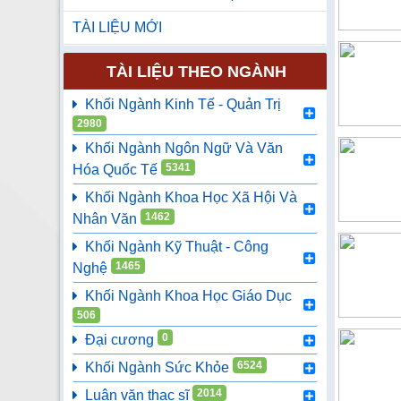
TÀI LIỆU MỚI
TÀI LIỆU THEO NGÀNH
Khối Ngành Kinh Tế - Quản Trị
2980
Khối Ngành Ngôn Ngữ Và Văn
5341
Hóa Quốc Tế
Khối Ngành Khoa Học Xã Hội Và
1462
Nhân Văn
Khối Ngành Kỹ Thuật - Công
1465
Nghệ
Khối Ngành Khoa Học Giáo Dục
506
0
Đại cương
6524
Khối Ngành Sức Khỏe
2014
Luận văn thạc sĩ