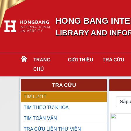
HONG BANG INTE
LIBRARY AND INFO
TRANG
GIỚI THIỆU
TRA CỨU
CHỦ
TRA CỨU
TÌM LƯỚT
Sắp 
TÌM THEO TỪ KHÓA
TÌM TOÀN VĂN
TRA CỨU LIÊN THƯ VIỆN