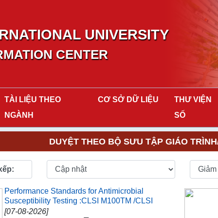
RNATIONAL UNIVERSITY
RMATION CENTER
TÀI LIỆU THEO
CƠ SỞ DỮ LIỆU
THƯ VIỆN
NGÀNH
SỐ
DUYỆT THEO BỘ SƯU TẬP GIÁO TRÌNH
xếp:
Performance Standards for Antimicrobial
Susceptibility Testing :CLSI M100TM /CLSI
[07-08-2026]