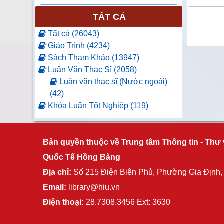
TẤT CẢ
Tất cả (26043)
Giáo Trình (4234)
Sách Tham Khảo (13947)
Luận Văn Thạc Sĩ (2058)
Luận văn thạc sĩ (Nước ngoài)
(42)
Khóa Luận Tốt Nghiệp (119)
Luận Văn Tốt Nghiệp (61)
Báo Tạp Chí (2)
Luận án tiến sĩ (11)
Bản quyền thuộc về Trung tâm Thông tin - Thư 
Nghiên cứu khoa học (79)
Quốc Tế Hồng Bàng
Sách ngoại văn (4952)
Địa chỉ:
Số 215 Điện Biên Phủ, Phường Gia Định
Nhật Bản (2484)
Email:
library@hiu.vn
Hàn Quốc (1866)
Trung Quốc (109)
Điện thoại:
28.7308.3456 Ext: 3630
Đồ án tốt nghiệp (406)