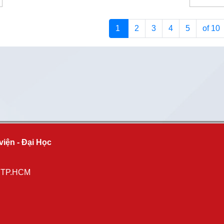
1
2
3
4
5
of 10
viện - Đại Học
, TP.HCM