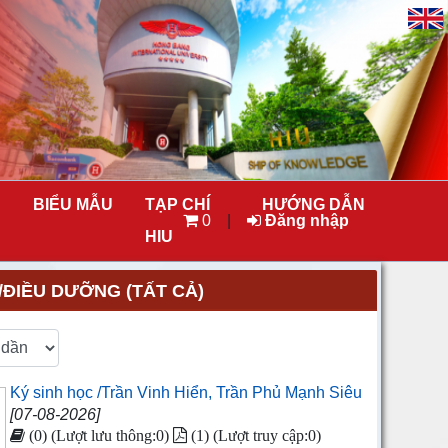
BIỂU MẪU
TẠP CHÍ
HƯỚNG DẪN
0
|
Đăng nhập
HIU
/ĐIỀU DƯỠNG (TẤT CẢ)
Ký sinh học /Trần Vinh Hiển, Trần Phủ Mạnh Siêu
[07-08-2026]
(0) (Lượt lưu thông:0)
(1) (Lượt truy cập:0)