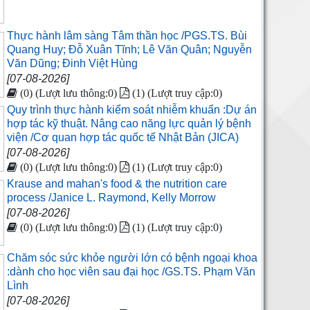
Thực hành lâm sàng Tâm thần học /PGS.TS. Bùi
Quang Huy; Đỗ Xuân Tĩnh; Lê Văn Quân; Nguyễn
Văn Dũng; Đinh Việt Hùng
[07-08-2026]
(0) (Lượt lưu thông:0)
(1) (Lượt truy cập:0)
Quy trình thực hành kiểm soát nhiễm khuẩn :Dự án
hợp tác kỹ thuật. Nâng cao năng lực quản lý bệnh
viện /Cơ quan hợp tác quốc tế Nhật Bản (JICA)
[07-08-2026]
(0) (Lượt lưu thông:0)
(1) (Lượt truy cập:0)
Krause and mahan's food & the nutrition care
process /Janice L. Raymond, Kelly Morrow
[07-08-2026]
(0) (Lượt lưu thông:0)
(1) (Lượt truy cập:0)
Chăm sóc sức khỏe người lớn có bệnh ngoại khoa
:dành cho học viên sau đại học /GS.TS. Phạm Văn
Lình
[07-08-2026]