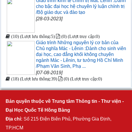
Giáo trình kinh tế chính trị Mác Lênin :Dành
cho bậc đại học hệ chuyên lý luận chính trị
/Bộ giáo dục và đào tạo
[28-03-2023]
(10) (Lượt lưu thông:5)
(0) (Lượt truy cập:0)
Giáo trình Những nguyên lý cơ bản của
Chủ nghĩa Mác - Lênin :Dành cho sinh viên
đại học, cao đẳng khối không chuyên
ngành Mác - Lênin, tư tưởng Hồ Chí Minh
/Phạm Văn Sinh, Phạ ...
[07-08-2019]
(18) (Lượt lưu thông:39)
(0) (Lượt truy cập:0)
Bản quyền thuộc về Trung tâm Thông tin - Thư viện -
Đại Học Quốc Tế Hồng Bàng
Địa chỉ:
Số 215 Điện Biên Phủ, Phường Gia Định,
TP.HCM