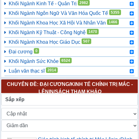
2982
Khối Ngành Kinh Tế - Quản Trị
5355
Khối Ngành Ngôn Ngữ Và Văn Hóa Quốc Tế
1466
Khối Ngành Khoa Học Xã Hội Và Nhân Văn
1470
Khối Ngành Kỹ Thuật - Công Nghệ
507
Khối Ngành Khoa Học Giáo Dục
0
Đại cương
6524
Khối Ngành Sức Khỏe
2014
Luận văn thạc sĩ
CHUYÊN ĐỀ: ĐẠI CƯƠNG/KINH TẾ CHÍNH TRỊ MÁC -
LÊNIN/SÁCH THAM KHẢO
Sắp xếp