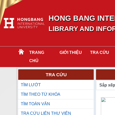
HONG BANG INTE
LIBRARY AND INFO
TRANG
GIỚI THIỆU
TRA CỨU
CHỦ
TRA CỨU
TÌM LƯỚT
Sắp xế
TÌM THEO TỪ KHÓA
TÌM TOÀN VĂN
TRA CỨU LIÊN THƯ VIỆN