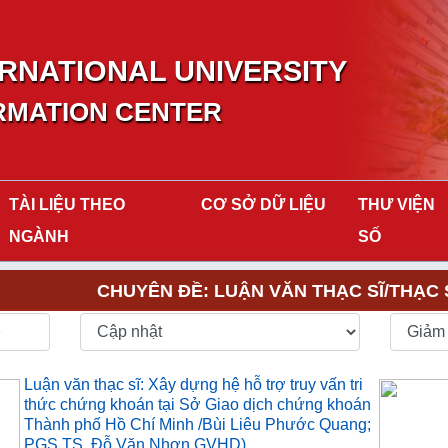
RNATIONAL UNIVERSITY
RMATION CENTER
TÀI LIỆU THEO
CƠ SỞ DỮ LIỆU
THƯ VIỆN
NGÀNH
SỐ
CHUYÊN ĐỀ: LUẬN VĂN THẠC SĨ/THẠC 
p
Luận văn thạc sĩ: Xây dựng hệ hỗ trợ truy vấn tri
thức chứng khoán tại Sở Giao dịch chứng khoán
Thành phố Hồ Chí Minh /Bùi Liêu Phước Quang;
PGS.TS. Đỗ Văn Nhơn GVHD)