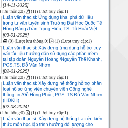
[14-11-2025]
t lưu thông:0)
(1) (Lượt truy cập:1)
Luận văn thạc sĩ: Ứng dụng khai phá dữ liệu
trong tư vấn tuyển sinh Trường Đại Học Quốc Tế
Hồng Bàng /Trần Trọng Hiếu, TS. Tô Hoài Việt
[03-01-2025]
(0) (Lượt lưu thông:0)
(1) (Lượt truy cập:1)
Luận văn thạc sĩ: Xây dựng ứng dụng hỗ trợ truy
vấn tài liệu hướng dẫn sử dụng các phần mềm
tại tập đoàn Nguyễn Hoàng /Nguyễn Thế Khanh,
PGS.TS. Đỗ Văn Nhơn
[02-01-2025]
t lưu thông:0)
(1) (Lượt truy cập:1)
Luận văn thạc sĩ: Xây dựng hệ thống hỗ trợ phân
loại hồ sơ ứng viên chuyên viên Công nghệ
thông tin /Đỗ Hồng Phúc; PGS. TS Đỗ Văn Nhơn
(HDKH)
[02-08-2024]
t lưu thông:0)
(1) (Lượt truy cập:1)
Luận văn thạc sĩ: Xây dựng hệ thống tra cứu kiến
thức môn học lập trình hướng đối tượng cho