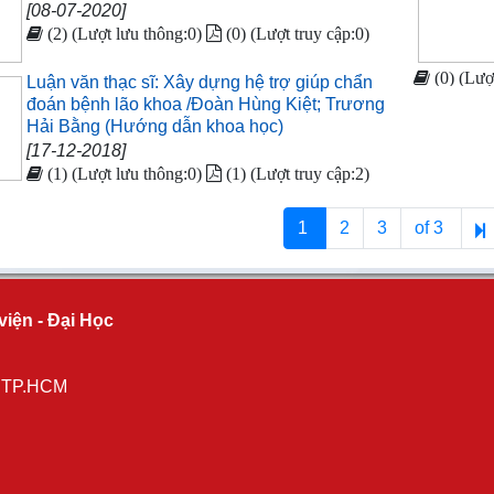
[08-07-2020]
(2) (Lượt lưu thông:0)
(0) (Lượt truy cập:0)
(0) (Lượ
Luận văn thạc sĩ: Xây dựng hệ trợ giúp chẩn
đoán bệnh lão khoa /Đoàn Hùng Kiệt; Trương
Hải Bằng (Hướng dẫn khoa học)
[17-12-2018]
(1) (Lượt lưu thông:0)
(1) (Lượt truy cập:2)
1
2
3
of 3
viện - Đại Học
, TP.HCM