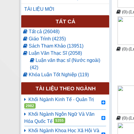
TÀI LIỆU MỚI
(0) (L
TẤT CẢ
Tất cả (26048)
Giáo Trình (4235)
Sách Tham Khảo (13951)
(0) (L
Luận Văn Thạc Sĩ (2058)
Luận văn thạc sĩ (Nước ngoài)
(42)
Khóa Luận Tốt Nghiệp (119)
Luận Văn Tốt Nghiệp (61)
TÀI LIỆU THEO NGÀNH
Báo Tạp Chí (2)
Luận án tiến sĩ (11)
Khối Ngành Kinh Tế - Quản Trị
Nghiên cứu khoa học (79)
2982
Sách ngoại văn (4952)
Khối Ngành Ngôn Ngữ Và Văn
Nhật Bản (2484)
(0) (L
5355
Hóa Quốc Tế
Hàn Quốc (1866)
Khối Ngành Khoa Học Xã Hội Và
Trung Quốc (109)