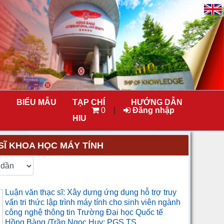
BIỂU MẪU
TẠP CHÍ
HƯỚNG DẪN
0
|
Đăng nhập
HIU
SĨ KHOA HỌC MÁY TÍNH
Luận văn thạc sĩ: Xây dựng ứng dụng hỗ trợ truy
vấn tri thức lập trình máy tính cho sinh viên ngành
công nghệ thông tin Trường Đại học Quốc tế
Hồng Bàng /Trần Ngọc Huy; PGS.TS ...