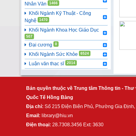
1466
Nhân Văn
Đồ án tốt nghiệp (406)
Nghiên cứu khoa học sinh viên (174)
Khối Ngành Kỹ Thuật - Công
1470
Nghệ
Khối Ngành Khoa Học Giáo Dục
507
0
Đại cương
6524
Khối Ngành Sức Khỏe
2014
Luận văn thạc sĩ
Bản quyền thuộc về Trung tâm Thông tin - Thư 
Quốc Tế Hồng Bàng
Địa chỉ:
Số 215 Điện Biên Phủ, Phường Gia Định
Email:
library@hiu.vn
Điện thoại:
28.7308.3456 Ext: 3630