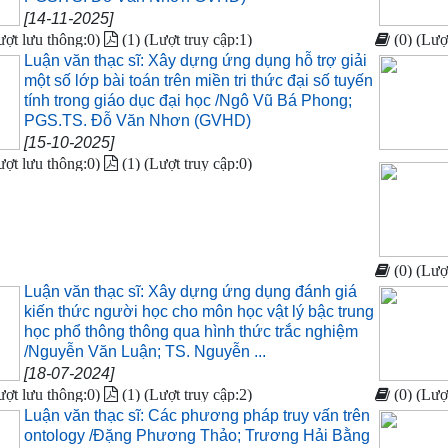
[14-11-2025]
ượt lưu thông:0)
(1) (Lượt truy cập:1)
(0) (Lượ
Luận văn thạc sĩ: Xây dựng ứng dụng hỗ trợ giải
một số lớp bài toán trên miền tri thức đại số tuyến
tính trong giáo dục đại học /Ngô Vũ Bá Phong;
PGS.TS. Đỗ Văn Nhơn (GVHD)
[15-10-2025]
ượt lưu thông:0)
(1) (Lượt truy cập:0)
(0) (Lượ
Luận văn thạc sĩ: Xây dựng ứng dụng đánh giá
kiến thức người học cho môn học vật lý bậc trung
học phổ thông thông qua hình thức trắc nghiệm
/Nguyễn Văn Luận; TS. Nguyễn ...
[18-07-2024]
ượt lưu thông:0)
(1) (Lượt truy cập:2)
(0) (Lượ
Luận văn thạc sĩ: Các phương pháp truy vấn trên
ontology /Đặng Phương Thảo; Trương Hải Bằng