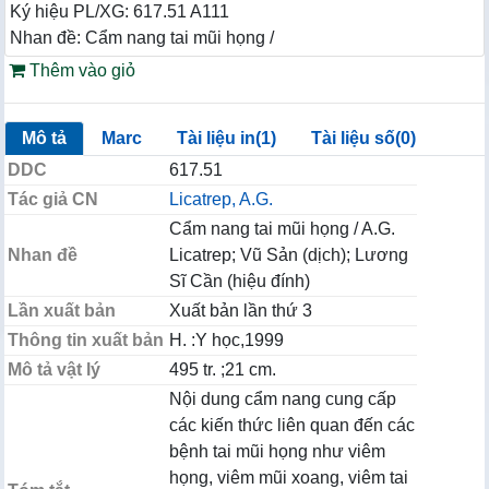
Ký hiệu PL/XG: 617.51 A111
Nhan đề: Cẩm nang tai mũi họng /
Thêm vào giỏ
Mô tả
Marc
Tài liệu in(1)
Tài liệu số(0)
DDC
617.51
Tác giả CN
Licatrep, A.G.
Cẩm nang tai mũi họng / A.G.
Nhan đề
Licatrep; Vũ Sản (dịch); Lương
Sĩ Cần (hiệu đính)
Lần xuất bản
Xuất bản lần thứ 3
Thông tin xuất bản
H. :Y học,1999
Mô tả vật lý
495 tr. ;21 cm.
Nội dung cẩm nang cung cấp
các kiến thức liên quan đến các
bệnh tai mũi họng như viêm
họng, viêm mũi xoang, viêm tai