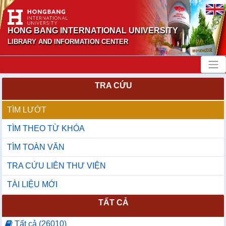
HONG BANG INTERNATIONAL UNIVERSITY
LIBRARY AND INFORMATION CENTER
TRA CỨU
TÌM LƯỚT
TÌM THEO TỪ KHÓA
TÌM TOÀN VĂN
TRA CỨU LIÊN THƯ VIỆN
TÀI LIỆU MỚI
TẤT CẢ
Tất cả (26010)