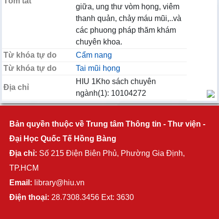
Tóm tắt
giữa, ung thư vòm họng, viêm
thanh quản, chảy máu mũi,..và
các phuong pháp thăm khám
chuyên khoa.
Từ khóa tự do
Cẩm nang
Từ khóa tự do
Tai mũi họng
HIU 1Kho sách chuyên
Địa chỉ
ngành(1): 10104272
Bản quyền thuộc về Trung tâm Thông tin - Thư viện -
Đại Học Quốc Tế Hồng Bàng
Địa chỉ:
Số 215 Điện Biên Phủ, Phường Gia Định,
TP.HCM
Email:
library@hiu.vn
Điện thoại:
28.7308.3456 Ext: 3630