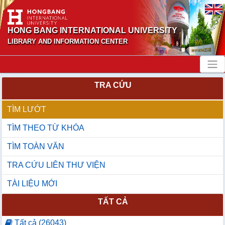
HONG BANG INTERNATIONAL UNIVERSITY
LIBRARY AND INFORMATION CENTER
TRA CỨU
TÌM LƯỚT
TÌM THEO TỪ KHÓA
TÌM TOÀN VĂN
TRA CỨU LIÊN THƯ VIỆN
TÀI LIỆU MỚI
TẤT CẢ
Tất cả (26043)