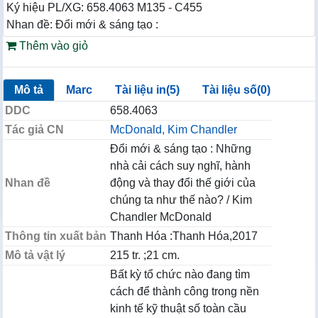
Ký hiệu PL/XG: 658.4063 M135 - C455
Nhan đề: Đổi mới & sáng tạo :
Thêm vào giỏ
Mô tả
Marc
Tài liệu in(5)
Tài liệu số(0)
DDC
658.4063
Tác giả CN
McDonald, Kim Chandler
Đổi mới & sáng tạo : Những
nhà cải cách suy nghĩ, hành
Nhan đề
động và thay đổi thế giới của
chúng ta như thế nào? / Kim
Chandler McDonald
Thông tin xuất bản
Thanh Hóa :Thanh Hóa,2017
Mô tả vật lý
215 tr. ;21 cm.
Bất kỳ tổ chức nào đang tìm
cách để thành công trong nền
kinh tế kỹ thuật số toàn cầu