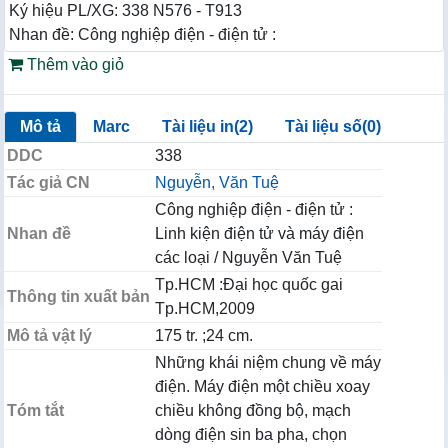
Ký hiệu PL/XG: 338 N576 - T913
Nhan đề: Công nghiệp điện - điện tử :
Thêm vào giỏ
Mô tả
Marc
Tài liệu in(2)
Tài liệu số(0)
DDC
338
Tác giả CN
Nguyễn, Văn Tuệ
Công nghiệp điện - điện tử :
Nhan đề
Linh kiện điện tử và máy điện
các loại / Nguyễn Văn Tuệ
Tp.HCM :Đại học quốc gai
Thông tin xuất bản
Tp.HCM,2009
Mô tả vật lý
175 tr. ;24 cm.
Những khái niệm chung về máy
điện. Máy điện một chiều xoay
Tóm tắt
chiều không đồng bộ, mạch
dòng điện sin ba pha, chọn