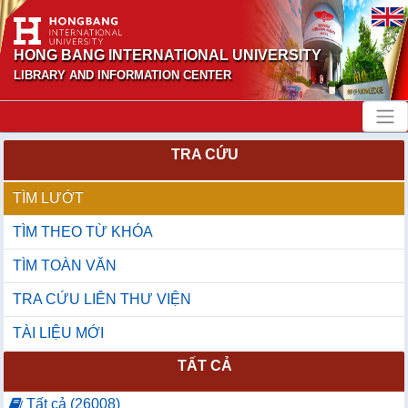
HONG BANG INTERNATIONAL UNIVERSITY
LIBRARY AND INFORMATION CENTER
TRA CỨU
TÌM LƯỚT
TÌM THEO TỪ KHÓA
TÌM TOÀN VĂN
TRA CỨU LIÊN THƯ VIỆN
TÀI LIỆU MỚI
TẤT CẢ
Tất cả (26008)