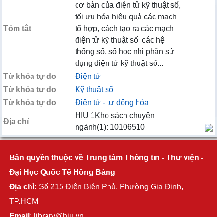
cơ bản của điện tử kỹ thuật số,
tối ưu hóa hiệu quả các mạch
Tóm tắt
tổ hợp, cách tạo ra các mạch
điện tử kỹ thuật số, các hệ
thống số, số học nhị phân sử
dụng điện tử kỹ thuật số...
Từ khóa tự do
Điện tử
Từ khóa tự do
Kỹ thuật số
Từ khóa tự do
Điện tử - tự động hóa
HIU 1Kho sách chuyên
Địa chỉ
ngành(1): 10106510
Bản quyền thuộc về Trung tâm Thông tin - Thư viện -
Đại Học Quốc Tế Hồng Bàng
Địa chỉ:
Số 215 Điện Biên Phủ, Phường Gia Định,
TP.HCM
Email:
library@hiu.vn