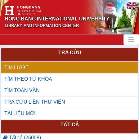
HONG BANG INTERNATIONAL UNIVERSITY
LIBRARY AND INFORMATION CENTER
TRA CỨU
TÌM LƯỚT
TÌM THEO TỪ KHÓA
TÌM TOÀN VĂN
TRA CỨU LIÊN THƯ VIỆN
TÀI LIỆU MỚI
TẤT CẢ
Tất cả (26008)