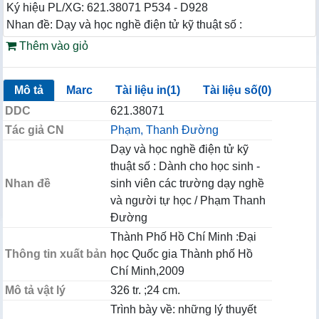
Ký hiệu PL/XG: 621.38071 P534 - D928
Nhan đề: Dạy và học nghề điện tử kỹ thuật số :
Thêm vào giỏ
Mô tả
Marc
Tài liệu in(1)
Tài liệu số(0)
DDC
621.38071
Tác giả CN
Phạm, Thanh Đường
Dạy và học nghề điện tử kỹ
thuật số : Dành cho học sinh -
Nhan đề
sinh viên các trường dạy nghề
và người tự học / Phạm Thanh
Đường
Thành Phố Hồ Chí Minh :Đại
Thông tin xuất bản
học Quốc gia Thành phố Hồ
Chí Minh,2009
Mô tả vật lý
326 tr. ;24 cm.
Trình bày về: những lý thuyết