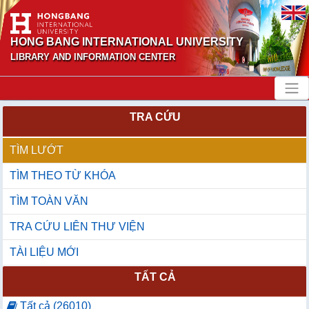
HONG BANG INTERNATIONAL UNIVERSITY
LIBRARY AND INFORMATION CENTER
TRA CỨU
TÌM LƯỚT
TÌM THEO TỪ KHÓA
TÌM TOÀN VĂN
TRA CỨU LIÊN THƯ VIỆN
TÀI LIỆU MỚI
TẤT CẢ
Tất cả (26010)