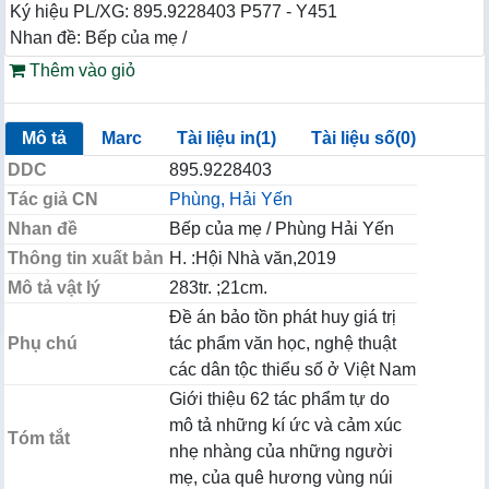
Ký hiệu PL/XG: 895.9228403 P577 - Y451
Nhan đề: Bếp của mẹ /
Thêm vào giỏ
Mô tả
Marc
Tài liệu in(1)
Tài liệu số(0)
DDC
895.9228403
Tác giả CN
Phùng, Hải Yến
Nhan đề
Bếp của mẹ / Phùng Hải Yến
Thông tin xuất bản
H. :Hội Nhà văn,2019
Mô tả vật lý
283tr. ;21cm.
Đề án bảo tồn phát huy giá trị
Phụ chú
tác phẩm văn học, nghệ thuật
các dân tộc thiểu số ở Việt Nam
Giới thiệu 62 tác phẩm tự do
mô tả những kí ức và cảm xúc
Tóm tắt
nhẹ nhàng của những người
mẹ, của quê hương vùng núi