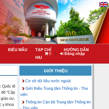
BIỂU MẪU
TẠP CHÍ
HƯỚNG DẪN
0
|
Đăng nhập
HIU
GIỚI THIỆU
Cơ sở dữ liệu nước ngoài
c Quốc tế
Giới thiệu Trung tâm Thông tin - Thư
ủ đề “Cập
viện
 giáo sư,
Thông tin Cán bộ Trung tâm Thông tin
ọc y khoa
- Thư viện