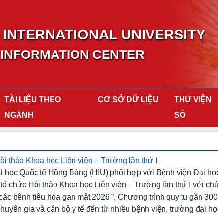
INTERNATIONAL UNIVERSITY
 INFORMATION CENTER
TÀI LIỆU THEO
CƠ SỞ DỮ LIỆU
THƯ VIỆN
NGÀNH
SỐ
ội thảo Khoa học Liên viện – Trường lần thứ I
i học Quốc tế Hồng Bàng (HIU) phối hợp với Bệnh viện Đại họ
tổ chức Hội thảo Khoa học Liên viện – Trường lần thứ I với ch
 các bệnh tiêu hóa gan mật 2026 ”. Chương trình quy tụ gần 300
, chuyên gia và cán bộ y tế đến từ nhiều bệnh viện, trường đại h