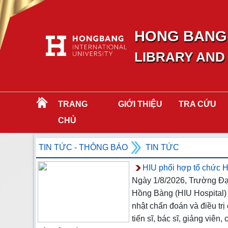
HONG BANG 
LIBRARY AND
TRANG
GIỚI THIỆU
TRA CỨU
CHỦ
TIN TỨC - THÔNG BÁO
TIN TỨC
HIU phối hợp tổ chức H
Ngày 1/8/2026, Trường Đạ
Hồng Bàng (HIU Hospital) 
nhật chẩn đoán và điều trị
tiến sĩ, bác sĩ, giảng viên