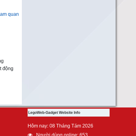
tham quan
ng
t động
LegoWeb-Gadget Website Info
Hôm nay: 08 Tháng Tám 2026
Người dùng online: 653