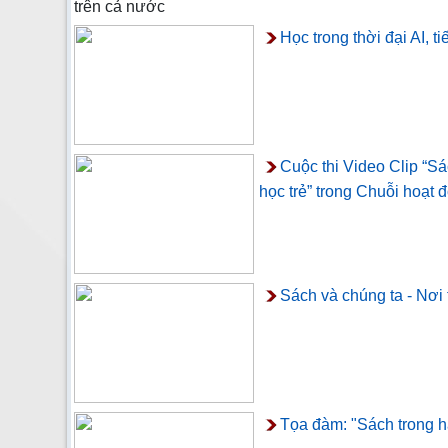
trên cả nước
Học trong thời đại AI, t
Cuộc thi Video Clip “
học trẻ” trong Chuỗi hoạt 
Sách và chúng ta - Nơi t
Tọa đàm: "Sách trong hà