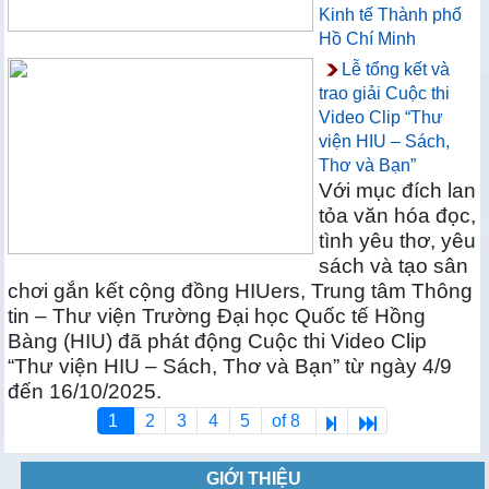
Kinh tế Thành phố
Hồ Chí Minh
Lễ tổng kết và
trao giải Cuộc thi
Video Clip “Thư
viện HIU – Sách,
Thơ và Bạn”
Với mục đích lan
tỏa văn hóa đọc,
tình yêu thơ, yêu
sách và tạo sân
chơi gắn kết cộng đồng HIUers, Trung tâm Thông
tin – Thư viện Trường Đại học Quốc tế Hồng
Bàng (HIU) đã phát động Cuộc thi Video Clip
“Thư viện HIU – Sách, Thơ và Bạn” từ ngày 4/9
đến 16/10/2025.
1
2
3
4
5
of 8
GIỚI THIỆU