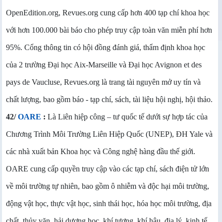
OpenEdition.org, Revues.org cung cấp hơn 400 tạp chí khoa học
với hơn 100.000 bài báo cho phép truy cập toàn văn miễn phí hơn
95%. Cổng thông tin có hội đồng đánh giá, thẩm định khoa học
của 2 trường Đại học Aix-Marseille và Đại học Avignon et des
pays de Vaucluse, Revues.org là trang tài nguyên mở uy tín và
chất lượng, bao gồm báo - tạp chí, sách, tài liệu hội nghị, hội thảo.
42/
OARE
:
Là Liên hiệp công – tư quốc tế dưới sự hợp tác của
Chương Trình Môi Trường Liên Hiệp Quốc (UNEP), ĐH Yale và
các nhà xuất bản Khoa học và Công nghệ hàng đầu thế giới.
OARE cung cấp quyền truy cập vào các tạp chí, sách điện tử lớn
về môi trường tự nhiên, bao gồm ô nhiễm và độc hại môi trường,
động vật học, thực vật học, sinh thái học, hóa học môi trường, địa
chất, thủy văn, hải dương học, khí tượng, khí hậu, địa lý, kinh tế