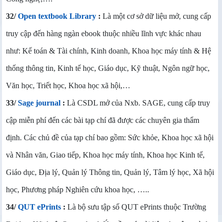
32/
Open textbook Library
:
Là một cơ sở dữ liệu mở, cung cấp
truy cập đến hàng ngàn ebook thuộc nhiều lĩnh vực khác nhau
như: Kế toán & Tài chính, Kinh doanh, Khoa học máy tính & Hệ
thống thông tin, Kinh tế học, Giáo dục, Kỹ thuật, Ngôn ngữ học,
Văn học, Triết học, Khoa học xã hội,…
33/
Sage journal
:
Là CSDL mở của Nxb. SAGE, cung cấp truy
cập miễn phí đến các bài tạp chí đã được các chuyên gia thẩm
định. Các chủ đề của tạp chí bao gồm: Sức khỏe, Khoa học xã hội
và Nhân văn, Giao tiếp, Khoa học máy tính, Khoa học Kinh tế,
Giáo dục, Địa lý, Quản lý Thông tin, Quản lý, Tâm lý học, Xã hội
học, Phương pháp Nghiên cứu khoa học, …..
34/
QUT ePrints
:
Là bộ sưu tập số QUT ePrints thuộc Trường