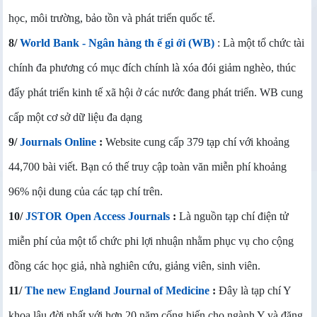
học, môi trường, bảo tồn và phát triển quốc tế.
8/
World Bank - Ngân hàng th ế gi ới (WB)
: Là một tổ chức tài
chính đa phương có mục đích chính là xóa đói giảm nghèo, thúc
đẩy phát triển kinh tế xã hội ở các nước đang phát triển. WB cung
cấp một cơ sở dữ liệu đa dạng
9/
Journals Online
:
Website cung cấp 379 tạp chí với khoảng
44,700 bài viết. Bạn có thế truy cập toàn văn miễn phí khoảng
96% nội dung của các tạp chí trên.
10/
JSTOR Open Access Journals
:
Là nguồn tạp chí điện tử
miễn phí của một tổ chức phi lợi nhuận nhằm phục vụ cho cộng
đồng các học giả, nhà nghiên cứu, giảng viên, sinh viên.
11/
The new England Journal of Medicine
:
Đây là tạp chí Y
khoa lâu đời nhất với hơn 20 năm cống hiến cho ngành Y và đăng