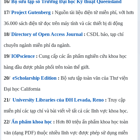
16/
Bộ sưu tập số Trường Đại học Kỹ thuật Queensland
17/
Project Gutenberg
:
Nguồn tài liệu điện tử miễn phí, với hơn
36.000 sách điện tử đọc trên máy tính và các thiết bị di động
18/
Directory of Open Access Journal
:
CSDL báo, tạp chí
chuyên ngành miễn phí đa ngành.
19/
IOPscience
:
Cung cấp các ấn phẩm nghiên cứu khoa học
hàng đầu được phân phối trên toàn thế giới.
20/
eScholarship Edition
:
Bộ sưu tập toàn văn của Thư viện
Đại học California
21/
University Libraries của ĐH Levada, Reno
:
Truy cập
miễn phí các tạp chí và bài viết về tất cả các lĩnh vực khoa học.
22/
Ấn phẩm khoa học
:
Hơn 80 triệu ấn phẩm khoa học toàn
văn (dạng PDF) thuộc nhiều lĩnh vực được phép sử dụng miễn