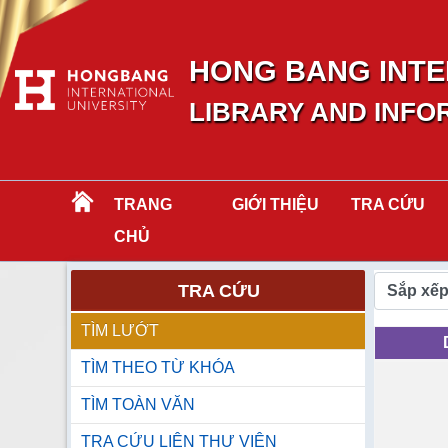
HONG BANG INTE
LIBRARY AND INFO
TRANG
GIỚI THIỆU
TRA CỨU
CHỦ
TRA CỨU
Sắp xếp
TÌM LƯỚT
TÌM THEO TỪ KHÓA
TÌM TOÀN VĂN
TRA CỨU LIÊN THƯ VIỆN