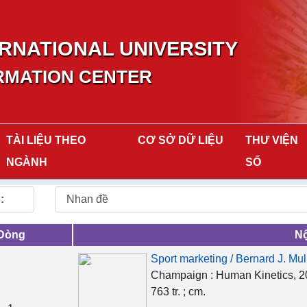
RNATIONAL UNIVERSITY
RMATION CENTER
TÀI LIỆU THEO
CƠ SỞ DỮ LIỆU
THƯ VIỆN
NGÀNH
SỐ
:
Dòng
Nộ
Sport marketing / Bernard J. Mul
Champaign : Human Kinetics, 
763 tr. ; cm.