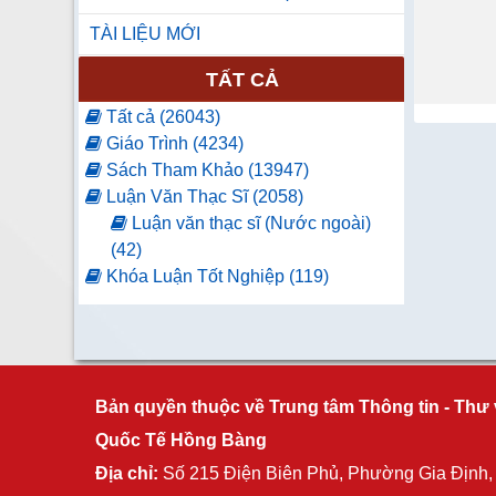
TÀI LIỆU MỚI
TẤT CẢ
Tất cả (26043)
Giáo Trình (4234)
Sách Tham Khảo (13947)
Luận Văn Thạc Sĩ (2058)
Luận văn thạc sĩ (Nước ngoài)
(42)
Khóa Luận Tốt Nghiệp (119)
Luận Văn Tốt Nghiệp (61)
Báo Tạp Chí (2)
Luận án tiến sĩ (11)
Nghiên cứu khoa học (79)
Bản quyền thuộc về Trung tâm Thông tin - Thư 
Sách ngoại văn (4952)
Nhật Bản (2484)
Quốc Tế Hồng Bàng
Hàn Quốc (1866)
Địa chỉ:
Số 215 Điện Biên Phủ, Phường Gia Định
Trung Quốc (109)