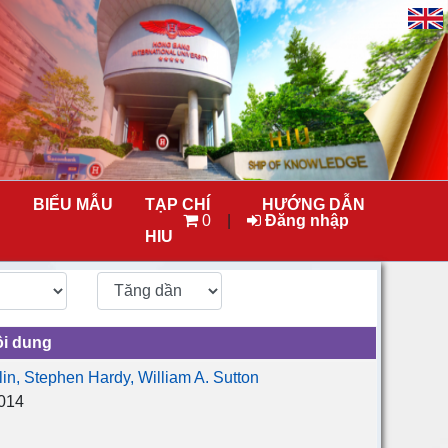
BIỂU MẪU
TẠP CHÍ
HƯỚNG DẪN
0
|
Đăng nhập
HIU
i dung
lin, Stephen Hardy, William A. Sutton
2014