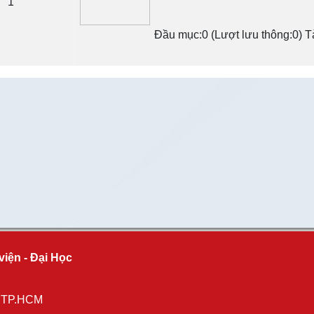
1
Đầu mục:0 (Lượt lưu thông:0) Tài
viện - Đại Học
, TP.HCM