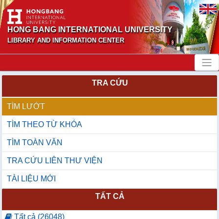
HONG BANG INTERNATIONAL UNIVERSITY
LIBRARY AND INFORMATION CENTER
TRA CỨU
TÌM LƯỚT
TÌM THEO TỪ KHÓA
TÌM TOÀN VĂN
TRA CỨU LIÊN THƯ VIỆN
TÀI LIỆU MỚI
TẤT CẢ
Tất cả (26048)