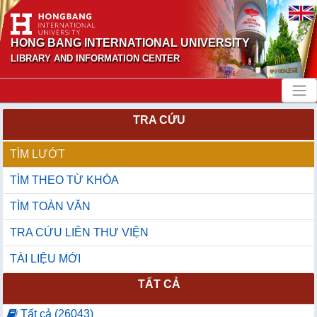
HONG BANG INTERNATIONAL UNIVERSITY
LIBRARY AND INFORMATION CENTER
TRA CỨU
TÌM LƯỚT
TÌM THEO TỪ KHÓA
TÌM TOÀN VĂN
TRA CỨU LIÊN THƯ VIỆN
TÀI LIỆU MỚI
TẤT CẢ
Tất cả (26043)