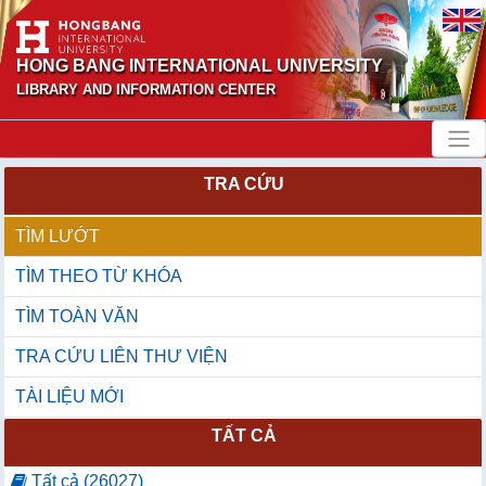
HONG BANG INTERNATIONAL UNIVERSITY
LIBRARY AND INFORMATION CENTER
TRA CỨU
TÌM LƯỚT
TÌM THEO TỪ KHÓA
TÌM TOÀN VĂN
TRA CỨU LIÊN THƯ VIỆN
TÀI LIỆU MỚI
TẤT CẢ
Tất cả (26027)