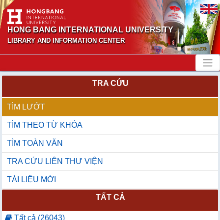
HONG BANG INTERNATIONAL UNIVERSITY
LIBRARY AND INFORMATION CENTER
TRA CỨU
TÌM LƯỚT
TÌM THEO TỪ KHÓA
TÌM TOÀN VĂN
TRA CỨU LIÊN THƯ VIỆN
TÀI LIỆU MỚI
TẤT CẢ
Tất cả (26043)