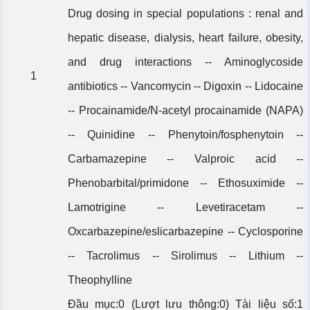
Drug dosing in special populations : renal and
hepatic disease, dialysis, heart failure, obesity,
and drug interactions -- Aminoglycoside
1
antibiotics -- Vancomycin -- Digoxin -- Lidocaine
-- Procainamide/N-acetyl procainamide (NAPA)
-- Quinidine -- Phenytoin/fosphenytoin --
Carbamazepine -- Valproic acid --
Phenobarbital/primidone -- Ethosuximide --
Lamotrigine -- Levetiracetam --
Oxcarbazepine/eslicarbazepine -- Cyclosporine
-- Tacrolimus -- Sirolimus -- Lithium --
Theophylline
Đầu mục:0 (Lượt lưu thông:0) Tài liệu số:1