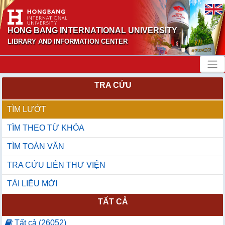
HONG BANG INTERNATIONAL UNIVERSITY
LIBRARY AND INFORMATION CENTER
TRA CỨU
TÌM LƯỚT
TÌM THEO TỪ KHÓA
TÌM TOÀN VĂN
TRA CỨU LIÊN THƯ VIỆN
TÀI LIỆU MỚI
TẤT CẢ
Tất cả (26052)