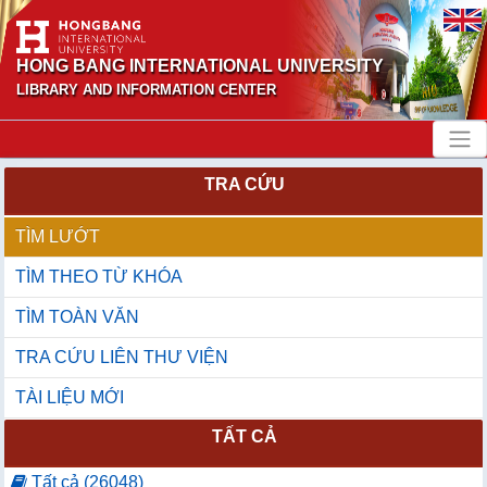
HONG BANG INTERNATIONAL UNIVERSITY
LIBRARY AND INFORMATION CENTER
TRA CỨU
TÌM LƯỚT
TÌM THEO TỪ KHÓA
TÌM TOÀN VĂN
TRA CỨU LIÊN THƯ VIỆN
TÀI LIỆU MỚI
TẤT CẢ
Tất cả (26048)