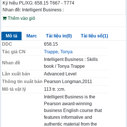
Ký hiệu PL/XG: 658.15 T667 - T774
Nhan đề: Intelligent Business :
Thêm vào giỏ
Mô tả
Marc
Tài liệu in(0)
Tài liệu số(1)
DDC
658.15
Tác giả CN
Trappe, Tonya
Intelligent Business : Skills
Nhan đề
book / Tonya Trappe
Lần xuất bản
Advanced Level
Thông tin xuất bản
Pearson Longman,2011
Mô tả vật lý
113 tr. ;cm.
Intelligent Business is the
Pearson award-winning
business English course that
features informative and
authentic material from the