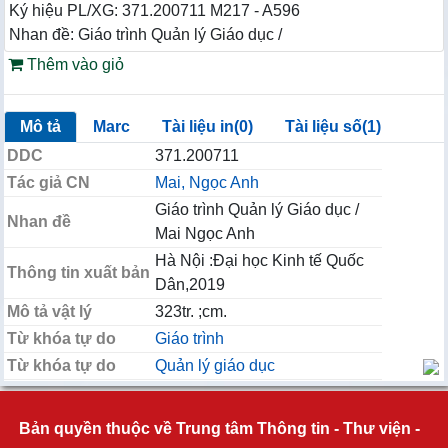
Ký hiệu PL/XG: 371.200711 M217 - A596
Nhan đề: Giáo trình Quản lý Giáo dục /
Thêm vào giỏ
Mô tả
Marc
Tài liệu in(0)
Tài liệu số(1)
DDC
371.200711
Tác giả CN
Mai, Ngọc Anh
Giáo trình Quản lý Giáo dục /
Nhan đề
Mai Ngọc Anh
Hà Nội :Đại học Kinh tế Quốc
Thông tin xuất bản
Dân,2019
Mô tả vật lý
323tr. ;cm.
Từ khóa tự do
Giáo trình
Từ khóa tự do
Quản lý giáo dục
Bản quyền thuộc về Trung tâm Thông tin - Thư viện -