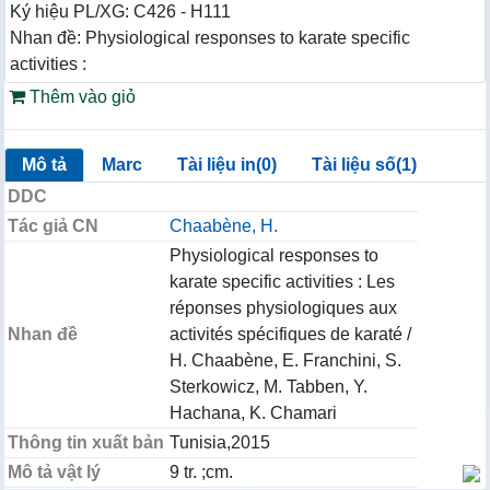
Ký hiệu PL/XG: C426 - H111
Nhan đề: Physiological responses to karate specific
activities :
Thêm vào giỏ
Mô tả
Marc
Tài liệu in(0)
Tài liệu số(1)
DDC
Tác giả CN
Chaabène, H.
Physiological responses to
karate specific activities : Les
réponses physiologiques aux
Nhan đề
activités spécifiques de karaté /
H. Chaabène, E. Franchini, S.
Sterkowicz, M. Tabben, Y.
Hachana, K. Chamari
Thông tin xuất bản
Tunisia,2015
Mô tả vật lý
9 tr. ;cm.