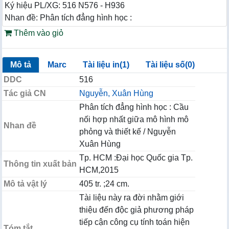
Ký hiệu PL/XG: 516 N576 - H936
Nhan đề: Phân tích đẳng hình học :
Thêm vào giỏ
Mô tả
Marc
Tài liệu in(1)
Tài liệu số(0)
DDC
516
Tác giả CN
Nguyễn, Xuân Hùng
Phân tích đẳng hình học : Cầu
nối hợp nhất giữa mô hình mô
Nhan đề
phỏng và thiết kế / Nguyễn
Xuân Hùng
Tp. HCM :Đại học Quốc gia Tp.
Thông tin xuất bản
HCM,2015
Mô tả vật lý
405 tr. ;24 cm.
Tài liệu này ra đời nhằm giới
thiệu đến độc giả phương pháp
tiếp cận công cụ tính toán hiện
Tóm tắt