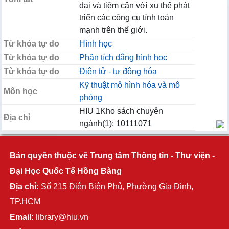
đại và tiệm cận với xu thế phát
triển các công cụ tính toán
mạnh trên thế giới.
Từ khóa tự do
Hình học
Từ khóa tự do
Phân tích đẳng hình học
Từ khóa tự do
Điện tử - tự động hóa
Kỹ thuật mô hình hóa và mô
Môn học
phỏng
HIU 1Kho sách chuyên
Địa chỉ
ngành(1): 10111071
Bản quyền thuộc về Trung tâm Thông tin - Thư viện -
Đại Học Quốc Tế Hồng Bàng
Địa chỉ:
Số 215 Điện Biên Phủ, Phường Gia Định,
TP.HCM
Email:
library@hiu.vn