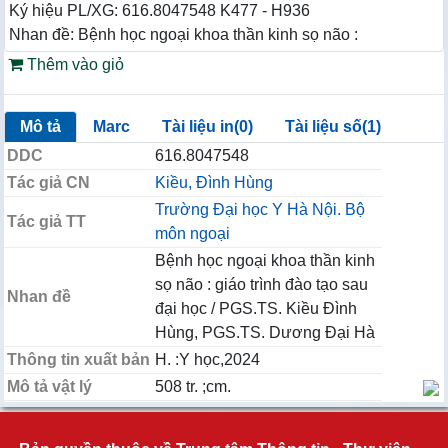
Ký hiệu PL/XG: 616.8047548 K477 - H936
Nhan đề: Bệnh học ngoại khoa thần kinh sọ não :
Thêm vào giỏ
Mô tả
Marc
Tài liệu in(0)
Tài liệu số(1)
DDC
616.8047548
Tác giả CN
Kiều, Đình Hùng
Trường Đại học Y Hà Nội. Bộ
Tác giả TT
môn ngoại
Bệnh học ngoại khoa thần kinh
sọ não : giáo trình đào tạo sau
Nhan đề
đại học / PGS.TS. Kiều Đình
Hùng, PGS.TS. Dương Đại Hà
Thông tin xuất bản
H. :Y học,2024
Mô tả vật lý
508 tr. ;cm.