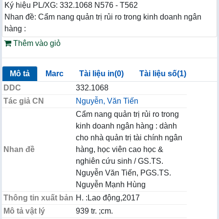
Ký hiệu PL/XG: 332.1068 N576 - T562
Nhan đề: Cẩm nang quản trị rủi ro trong kinh doanh ngân
hàng :
Thêm vào giỏ
Mô tả
Marc
Tài liệu in(0)
Tài liệu số(1)
DDC
332.1068
Tác giả CN
Nguyễn, Văn Tiến
Cẩm nang quản trị rủi ro trong
kinh doanh ngân hàng : dành
cho nhà quản trị tài chính ngân
Nhan đề
hàng, học viên cao học &
nghiên cứu sinh / GS.TS.
Nguyễn Văn Tiến, PGS.TS.
Nguyễn Mạnh Hùng
Thông tin xuất bản
H. :Lao động,2017
Mô tả vật lý
939 tr. ;cm.