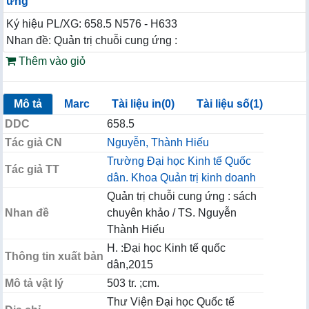
ứng
Ký hiệu PL/XG: 658.5 N576 - H633
Nhan đề: Quản trị chuỗi cung ứng :
Thêm vào giỏ
Mô tả
Marc
Tài liệu in(0)
Tài liệu số(1)
DDC
658.5
Tác giả CN
Nguyễn, Thành Hiếu
Trường Đại học Kinh tế Quốc
Tác giả TT
dân. Khoa Quản trị kinh doanh
Quản trị chuỗi cung ứng : sách
Nhan đề
chuyên khảo / TS. Nguyễn
Thành Hiếu
H. :Đại học Kinh tế quốc
Thông tin xuất bản
dân,2015
Mô tả vật lý
503 tr. ;cm.
Thư Viện Đại học Quốc tế