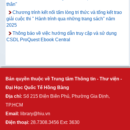
thân"
Chương trình kết nối tấm lòng tri thức và tổng kết trao
giải cuộc thi " Hành trình qua những trang sách" năm
2025
Thông báo về việc hướng dẫn truy cập và sử dụng
CSDL ProQuest Ebook Central
Bản quyền thuộc về Trung tâm Thông tin - Thư viện -
Đại Học Quốc Tế Hồng Bàng
Địa chỉ:
Số 215 Điện Biên Phủ, Phường Gia Định,
TP.HCM
Email:
library@hiu.vn
Điện thoại:
28.7308.3456 Ext: 3630