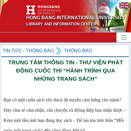
HONG BANG INTERNATIONAL UNIVERSITY
LIBRARY AND INFORMATION CENTER
TIN TỨC - THÔNG BÁO
THÔNG BÁO
TRUNG TÂM THÔNG TIN - THƯ VIỆN PHÁT
ĐỘNG CUỘC THI “HÀNH TRÌNH QUA
NHỮNG TRANG SÁCH”
Bạn có một cuốn sách yêu thích đã truyền cảm hứng cho mình?
Hãy chia sẻ cảm nhận, câu chuyện và thông điệp bạn nhận được –
Kèm một tấm ảnh bạn đang đọc sách – Để lan tỏa tinh thần “Mỗi
ngày một trang sách” đến cộng đồng HIU!!!