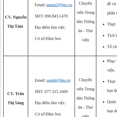
Chuyên
đề và 
Email:
tamnt2@hiu.vn
viên Trung
phần
SĐT: 090.843.1470
CV. Nguyễn
tâm Thông
Thực h
Thị Tám
Địa điểm làm việc:
tin - Thư
Tích 
Cơ sở
Đầm Sen
viện
Tổ ch
Phục 
viện.
Chuyên
Email:
sangtt@hiu.vn
Thực 
viên Trung
hạn th
SĐT: 077.315.1669
CV. Trần
tâm Thông
Quản 
Thị Sáng
Địa điểm làm việc:
tin - Thư
bạn đ
Cơ sở
Đầm Sen
viện