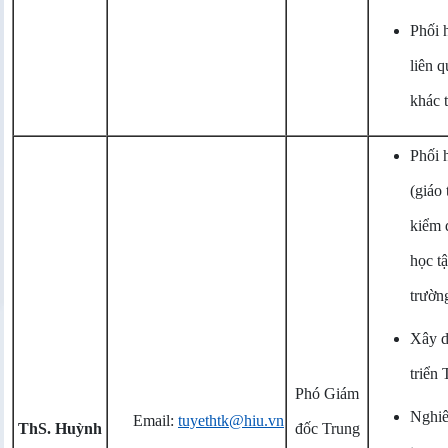
Phối 
liên 
khác 
Phối 
(giáo
kiểm 
học t
trườn
Xây d
triển
Phó Giám
Nghiê
Email:
tuyethtk@hiu.vn
ThS. Huỳnh
đốc Trung