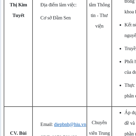
trong
Thị Kim
Địa điểm làm việc:
tâm Thông
khoa 
Tuyết
tin - Thư
Cơ sở Đầm Sen
Kết n
viện
nguyê
Truyền
Phối 
của đ
Thực 
phân 
Áp dụ
Chuyên
đề và 
Email:
diepbnh@hiu.vn
CV. Bùi
viên Trung
phần