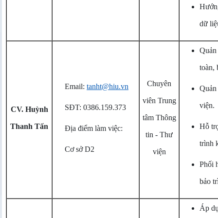
Hướng
dữ li
Quản 
toàn, 
Chuyên
Email:
tanht@hiu.vn
Quản 
viên Trung
viện.
SĐT: 0386.159.373
CV. Huỳnh
tâm Thông
Thanh Tấn
Hỗ tr
Địa điểm làm việc:
tin - Thư
trình 
Cơ sở D2
viện
Phối 
bảo t
Áp dụ