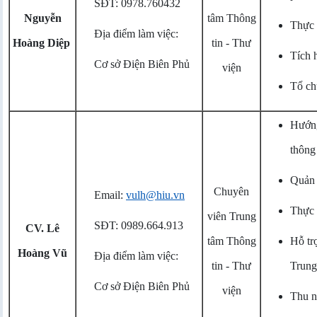
SĐT: 0978.760432
Nguyễn
tâm Thông
Thực h
Địa điểm làm việc:
Hoàng Diệp
tin - Thư
Tích 
Cơ sở Điện Biên Phủ
viện
Tổ ch
Hướng
thông
Quản 
Chuyên
Email:
vulh@hiu.vn
Thực h
viên Trung
SĐT: 0989.664.913
CV. Lê
tâm Thông
Hỗ tr
Hoàng Vũ
Địa điểm làm việc:
tin - Thư
Trung
Cơ sở Điện Biên Phủ
viện
Thu n