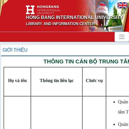
HONG BANG INTERNATIONAL UNIVERSITY
LIBRARY AND INFORMATION CENTER
GIỚI THIỆU
THÔNG TIN CÁN BỘ TRUNG TÂM
Họ và tên
Thông tin liên lạc
Chức vụ
Quản 
tâm T
Quản l