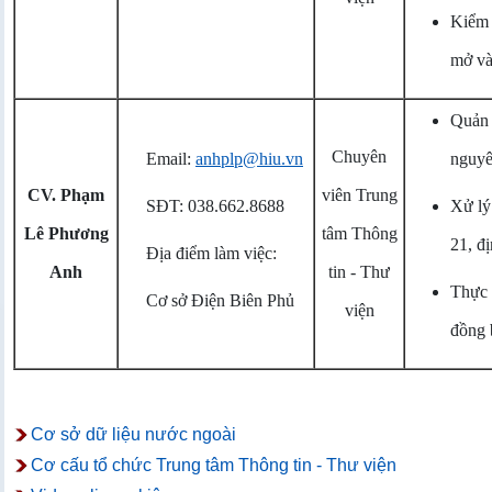
Kiểm t
mở và
Quản l
Chuyên
Email:
anhplp@hiu.vn
nguyê
CV. Phạm
viên Trung
SĐT: 038.662.8688
Xử lý
Lê Phương
tâm Thông
21, đ
Địa điểm làm việc:
Anh
tin - Thư
Thực 
Cơ sở Điện Biên Phủ
viện
đồng b
Cơ sở dữ liệu nước ngoài
Cơ cấu tổ chức Trung tâm Thông tin - Thư viện