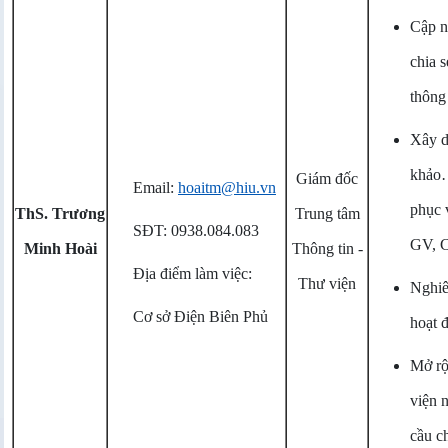
Cập n
chia s
thông
Xây dự
khảo…
Giám đốc
Email:
hoaitm@hiu.vn
phục 
ThS. Trương
Trung tâm
SĐT: 0938.084.083
GV, C
Minh Hoài
Thông tin -
Địa điểm làm việc:
Thư viện
Nghiê
Cơ sở Điện Biên Phủ
hoạt 
Mở rộ
viện 
cầu c