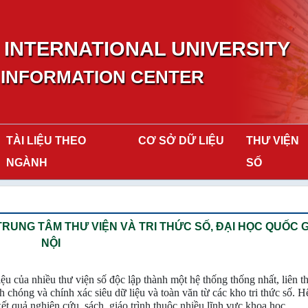
INTERNATIONAL UNIVERSITY
 INFORMATION CENTER
TÀI LIỆU THEO
CƠ SỞ DỮ LIỆU
THƯ VIỆN
NGÀNH
SỐ
RUNG TÂM THƯ VIỆN VÀ TRI THỨC SỐ, ĐẠI HỌC QUỐC G
NỘI
iệu của nhiều thư viện số độc lập thành một hệ thống thống nhất, liên 
h chóng và chính xác siêu dữ liệu và toàn văn từ các kho tri thức số. H
ết quả nghiên cứu, sách, giáo trình thuộc nhiều lĩnh vực khoa học.