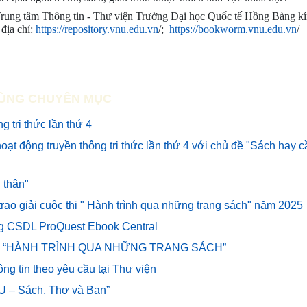
, Trung tâm Thông tin - Thư viện Trường Đại học Quốc tế Hồng Bàng k
 địa chỉ:
https://repository.vnu.edu.vn
/;
https://bookworm.vnu.edu.vn
/
ÙNG CHUYÊN MỤC
 tri thức lần thứ 4
oạt động truyền thông tri thức lần thứ 4 với chủ đề "Sách hay 
 thân"
 trao giải cuộc thi " Hành trình qua những trang sách" năm 2025
ng CSDL ProQuest Ebook Central
uộc thi “HÀNH TRÌNH QUA NHỮNG TRANG SÁCH”
ng tin theo yêu cầu tại Thư viện
IU – Sách, Thơ và Bạn”