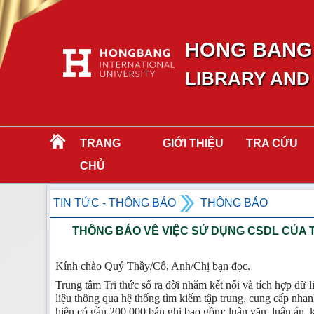
HONG BANG 
LIBRARY AND
TRANG
GIỚI THIỆU
TRA CỨU
CHỦ
TIN TỨC - THÔNG BÁO
THÔNG BÁO
THÔNG BÁO VỀ VIỆC SỬ DỤNG CSDL CỦA T
Kính chào Quý Thầy/Cô, Anh/Chị bạn đọc.
Trung tâm Tri thức số ra đời nhằm kết nối và tích hợp dữ l
liệu thông qua hệ thống tìm kiếm tập trung, cung cấp nhan
hiện có gần 200.000 bản ghi bao gồm: luận văn, luận án, k