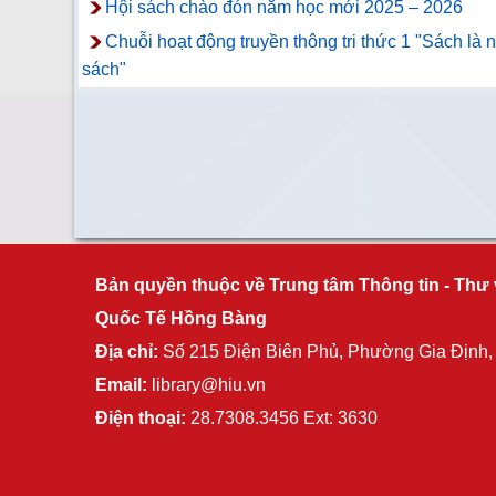
Hội sách chào đón năm học mới 2025 – 2026
Chuỗi hoạt động truyền thông tri thức 1 "Sách là 
sách"
Bản quyền thuộc về Trung tâm Thông tin - Thư 
Quốc Tế Hồng Bàng
Địa chỉ:
Số 215 Điện Biên Phủ, Phường Gia Định
Email:
library@hiu.vn
Điện thoại:
28.7308.3456 Ext: 3630