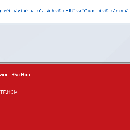
người thầy thứ hai của sinh viên HIU" và "Cuộc thi viết cảm nhậ
viện - Đại Học
, TP.HCM