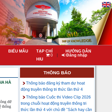
BIỂU MẪU
TẠP CHÍ
HƯỚNG DẪN
0
|
Đăng nhập
HIU
THÔNG BÁO
IA HÀ
Thông báo đăng ký tham dự hoạt
động truyền thông tri thức lần thứ 4
Thông báo Cuộc thi Video Clip 2026
thông dữ
trong chuỗi hoạt động truyền thông tri
ệ thống
thức lần thứ 4 với chủ đề "Sách hay cần