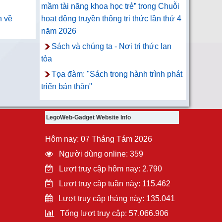
mầm tài năng khoa học trẻ” trong Chuỗi
n về
hoạt động truyền thông tri thức lần thứ 4
năm 2026
Sách và chúng ta - Nơi tri thức lan
tỏa
Tọa đàm: "Sách trong hành trình phát
triển bản thân"
LegoWeb-Gadget Website Info
Hôm nay: 07 Tháng Tám 2026
Người dùng online: 359
Lượt truy cập hôm nay: 2.790
Lượt truy cập tuần này: 115.462
Lượt truy cập tháng này: 135.041
Tổng lượt truy cập: 57.066.906