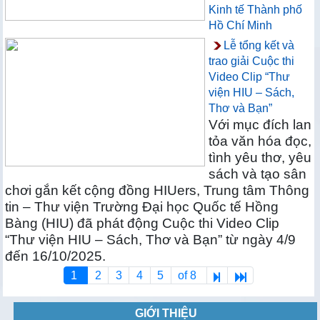
Kinh tế Thành phố
Hồ Chí Minh
Lễ tổng kết và
trao giải Cuộc thi
Video Clip “Thư
viện HIU – Sách,
Thơ và Bạn”
Với mục đích lan
tỏa văn hóa đọc,
tình yêu thơ, yêu
sách và tạo sân
chơi gắn kết cộng đồng HIUers, Trung tâm Thông
tin – Thư viện Trường Đại học Quốc tế Hồng
Bàng (HIU) đã phát động Cuộc thi Video Clip
“Thư viện HIU – Sách, Thơ và Bạn” từ ngày 4/9
đến 16/10/2025.
1
2
3
4
5
of 8
GIỚI THIỆU