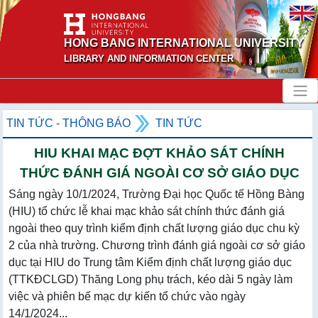
HONG BANG INTERNATIONAL UNIVERSITY
LIBRARY AND INFORMATION CENTER
TIN TỨC - THÔNG BÁO
TIN TỨC
HIU KHAI MẠC ĐỢT KHẢO SÁT CHÍNH
THỨC ĐÁNH GIÁ NGOÀI CƠ SỞ GIÁO DỤC
Sáng ngày 10/1/2024, Trường Đại học Quốc tế Hồng Bàng
(HIU) tổ chức lễ khai mạc khảo sát chính thức đánh giá
ngoài theo quy trình kiểm định chất lượng giáo dục chu kỳ
2 của nhà trường. Chương trình đánh giá ngoài cơ sở giáo
dục tại HIU do Trung tâm Kiểm định chất lượng giáo dục
(TTKĐCLGD) Thăng Long phụ trách, kéo dài 5 ngày làm
việc và phiên bế mạc dự kiến tổ chức vào ngày
14/1/2024...