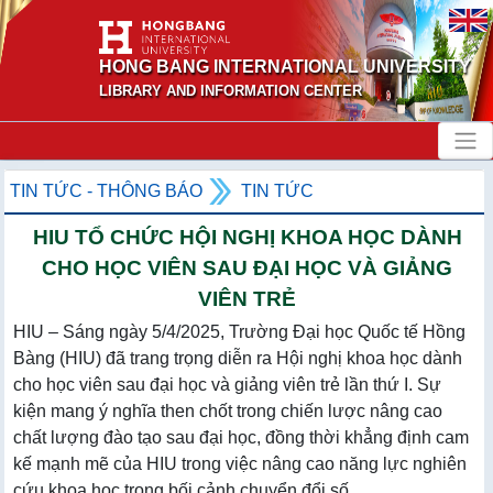
HONG BANG INTERNATIONAL UNIVERSITY
LIBRARY AND INFORMATION CENTER
TIN TỨC - THÔNG BÁO
TIN TỨC
HIU TỔ CHỨC HỘI NGHỊ KHOA HỌC DÀNH
CHO HỌC VIÊN SAU ĐẠI HỌC VÀ GIẢNG
VIÊN TRẺ
HIU – Sáng ngày 5/4/2025, Trường Đại học Quốc tế Hồng
Bàng (HIU) đã trang trọng diễn ra Hội nghị khoa học dành
cho học viên sau đại học và giảng viên trẻ lần thứ I. Sự
kiện mang ý nghĩa then chốt trong chiến lược nâng cao
chất lượng đào tạo sau đại học, đồng thời khẳng định cam
kế mạnh mẽ của HIU trong việc nâng cao năng lực nghiên
cứu khoa học trong bối cảnh chuyển đổi số...