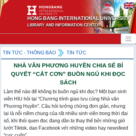
HONG BANG INTERNATIONAL UNIVERSITY
LIBRARY AND INFORMATION CENTER
TIN TỨC - THÔNG BÁO
TIN TỨC
NHÀ VĂN PHƯƠNG HUYỀN CHIA SẺ BÍ
QUYẾT “CẮT CƠN” BUỒN NGỦ KHI ĐỌC
SÁCH
Làm thế nào để không bị buồn ngủ khi đọc? Một bạn sinh
viên HIU hỏi tại “Chương trình giao lưu cùng Nhà văn
Phương Huyền”. Câu hỏi tưởng chừng đơn giản, nhưng
lại là nỗi niềm chung của rất nhiều sinh viên trong thời đại
số, khi thói quen đọc đang dần bị thay thế bởi những giờ
lướt Tiktok, dạo Facebook với những video hay newsfeed
“cực cuốn”.