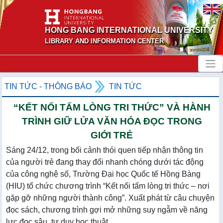
HONG BANG INTERNATIONAL UNIVERSITY
LIBRARY AND INFORMATION CENTER
TIN TỨC - THÔNG BÁO
TIN TỨC
“KẾT NỐI TẤM LÒNG TRI THỨC” VÀ HÀNH
TRÌNH GIỮ LỬA VĂN HÓA ĐỌC TRONG
GIỚI TRẺ
Sáng 24/12, trong bối cảnh thói quen tiếp nhận thông tin
của người trẻ đang thay đổi nhanh chóng dưới tác động
của công nghệ số, Trường Đại học Quốc tế Hồng Bàng
(HIU) tổ chức chương trình “Kết nối tấm lòng tri thức – nơi
gặp gỡ những người thành công”. Xuất phát từ câu chuyện
đọc sách, chương trình gợi mở những suy ngẫm về năng
lực đọc sâu, tư duy học thuật ...