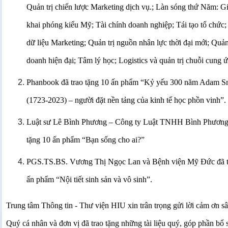
Quản trị chiến lược Marketing dịch vụ.; Làn sóng thứ Năm: G
khai phóng kiểu Mỹ; Tài chính doanh nghiệp; Tái tạo tổ chức;
dữ liệu Marketing; Quản trị nguồn nhân lực thời đại mới; Quản 
doanh hiện đại; Tâm lý học; Logistics và quản trị chuỗi cung ứ
Phanbook đã trao tặng 10 ấn phẩm “Kỷ yếu 300 năm Adam S
(1723-2023) – người đặt nền tảng của kinh tế học phồn vinh”.
Luật sư Lê Bình Phương – Công ty Luật TNHH Bình Phương 
tặng 10 ấn phẩm “Bạn sống cho ai?”
PGS.TS.BS. Vương Thị Ngọc Lan và Bệnh viện Mỹ Đức đã tr
ấn phẩm “Nội tiết sinh sản và vô sinh”.
Trung tâm Thông tin - Thư viện HIU xin trân trọng gửi lời cảm ơn s
Quý cá nhân và đơn vị đã trao tặng những tài liệu quý, góp phần bổ 