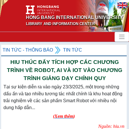
HONG BANG INTERNATIONAL UNIVERSITY
LIBRARY AND INFORMATION CENTER
TIN TỨC - THÔNG BÁO
TIN TỨC
HIU THÚC ĐẨY TÍCH HỢP CÁC CHƯƠNG
TRÌNH VỀ ROBOT, AI VÀ IOT VÀO CHƯƠNG
TRÌNH GIẢNG DẠY CHÍNH QUY
Tại sự kiện diễn ra vào ngày 23/3/2025, một trong những
dấu ấn và tạo nhiều tương tác nhất chính là khu hoạt động
trải nghiệm về các sản phẩm Smart Robot với nhiều nội
dung hấp dẫn...
(
Xem thêm
)
Nguồn: hiu.vn