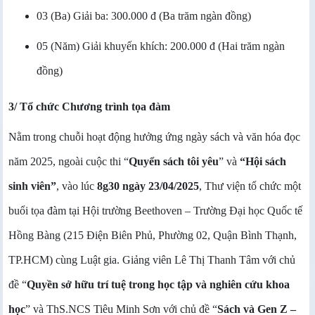
03 (Ba) Giải ba: 300.000 đ (Ba
trăm ngàn đồng
)
05 (Năm) Giải khuyến khích: 200.000 đ (Hai
trăm ngàn
đồng
)
3/ Tổ chức Chương trình tọa đàm
Nằm trong chuỗi hoạt động hưởng ứng ngày sách và văn hóa đọc
năm 2025, ngoài cuộc thi “
Quyển sách tôi yêu
” và
“Hội sách
sinh viên”
, vào lúc
8g30 ngày 23/04/2025
, Thư viện tổ chức một
buổi tọa đàm tại Hội trường Beethoven – Trường Đại học Quốc tế
Hồng Bàng (215 Điện Biên Phủ, Phường 02, Quận Bình Thạnh,
TP.HCM) cùng Luật gia. Giảng viên Lê Thị Thanh Tâm với chủ
đề “
Quyền sở hữu trí tuệ trong học tập và nghiên cứu khoa
học
” và ThS.NCS Tiêu Minh Sơn với chủ đề “
Sách và Gen Z –