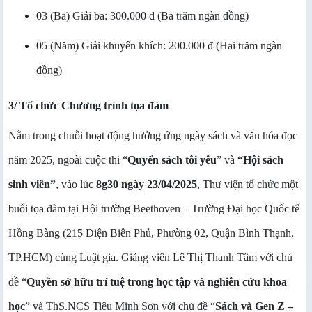
03 (Ba) Giải ba: 300.000 đ (Ba
trăm ngàn đồng
)
05 (Năm) Giải khuyến khích: 200.000 đ (Hai
trăm ngàn
đồng
)
3/ Tổ chức Chương trình tọa đàm
Nằm trong chuỗi hoạt động hưởng ứng ngày sách và văn hóa đọc
năm 2025, ngoài cuộc thi “
Quyển sách tôi yêu
” và
“Hội sách
sinh viên”
, vào lúc
8g30 ngày 23/04/2025
, Thư viện tổ chức một
buổi tọa đàm tại Hội trường Beethoven – Trường Đại học Quốc tế
Hồng Bàng (215 Điện Biên Phủ, Phường 02, Quận Bình Thạnh,
TP.HCM) cùng Luật gia. Giảng viên Lê Thị Thanh Tâm với chủ
đề “
Quyền sở hữu trí tuệ trong học tập và nghiên cứu khoa
học
” và ThS.NCS Tiêu Minh Sơn với chủ đề “
Sách và Gen Z –