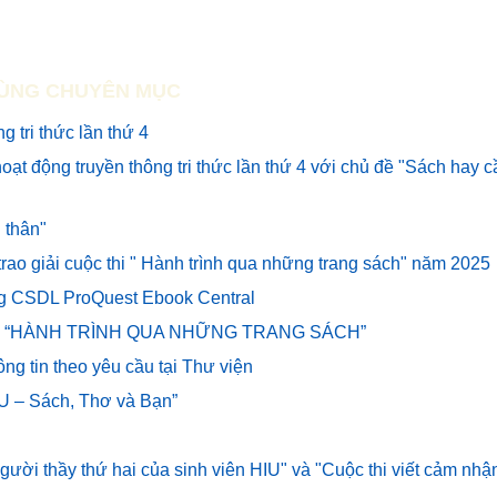
ÙNG CHUYÊN MỤC
 tri thức lần thứ 4
oạt động truyền thông tri thức lần thứ 4 với chủ đề "Sách hay 
 thân"
 trao giải cuộc thi " Hành trình qua những trang sách" năm 2025
ng CSDL ProQuest Ebook Central
uộc thi “HÀNH TRÌNH QUA NHỮNG TRANG SÁCH”
ng tin theo yêu cầu tại Thư viện
IU – Sách, Thơ và Bạn”
người thầy thứ hai của sinh viên HIU" và "Cuộc thi viết cảm nhậ