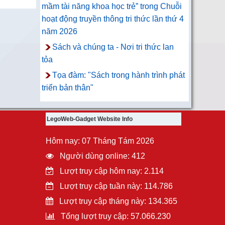
mầm tài năng khoa học trẻ” trong Chuỗi
hoạt động truyền thông tri thức lần thứ 4
năm 2026
Sách và chúng ta - Nơi tri thức lan
tỏa
Tọa đàm: "Sách trong hành trình phát
triển bản thân"
LegoWeb-Gadget Website Info
Hôm nay: 07 Tháng Tám 2026
Người dùng online: 412
Lượt truy cập hôm nay: 2.114
Lượt truy cập tuần này: 114.786
Lượt truy cập tháng này: 134.365
Tổng lượt truy cập: 57.066.230