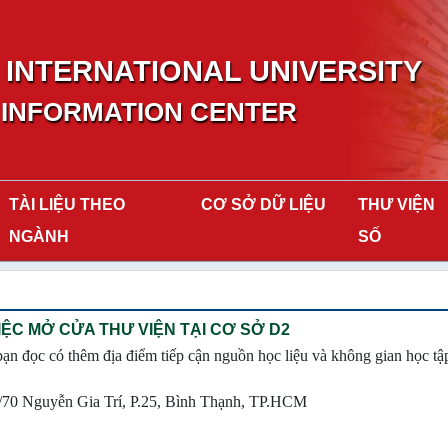
INTERNATIONAL UNIVERSITY
 INFORMATION CENTER
TÀI LIỆU THEO
CƠ SỞ DỮ LIỆU
THƯ VIỆN
NGÀNH
SỐ
ỆC MỞ CỬA THƯ VIỆN TẠI CƠ SỞ D2
ạn đọc có thêm địa điểm tiếp cận nguồn học liệu và không gian học tậ
6/70 Nguyễn Gia Trí, P.25, Bình Thạnh, TP.HCM