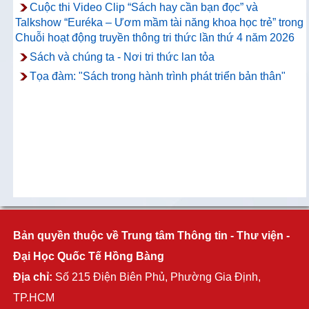
Cuộc thi Video Clip “Sách hay cần bạn đọc” và
Talkshow “Euréka – Ươm mầm tài năng khoa học trẻ” trong
Chuỗi hoạt động truyền thông tri thức lần thứ 4 năm 2026
Sách và chúng ta - Nơi tri thức lan tỏa
Tọa đàm: "Sách trong hành trình phát triển bản thân"
Bản quyền thuộc về Trung tâm Thông tin - Thư viện -
Đại Học Quốc Tế Hồng Bàng
Địa chỉ:
Số 215 Điện Biên Phủ, Phường Gia Định,
TP.HCM