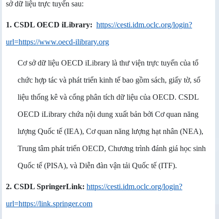
sở dữ liệu trực tuyến sau:
1. CSDL OECD iLibrary:
https://cesti.idm.oclc.org/login?
url=https://www.oecd-ilibrary.org
Cơ sở dữ liệu OECD iLibrary là thư viện trực tuyến của tổ
chức hợp tác và phát triển kinh tế bao gồm sách, giấy tờ, số
liệu thống kê và cổng phân tích dữ liệu của OECD. CSDL
OECD iLibrary chứa nội dung xuất bản bởi Cơ quan năng
lượng Quốc tế (IEA), Cơ quan năng lượng hạt nhân (NEA),
Trung tâm phát triển OECD, Chương trình đánh giá học sinh
Quốc tế (PISA), và Diễn đàn vận tải Quốc tế (ITF).
2. CSDL SpringerLink:
https://cesti.idm.oclc.org/login?
url=https://link.springer.com