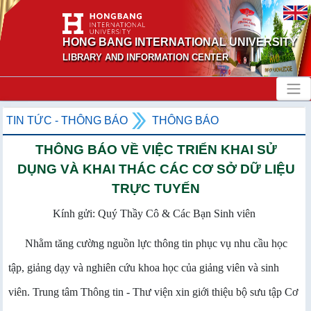
HONG BANG INTERNATIONAL UNIVERSITY
LIBRARY AND INFORMATION CENTER
TIN TỨC - THÔNG BÁO
THÔNG BÁO
THÔNG BÁO VỀ VIỆC TRIỂN KHAI SỬ
DỤNG VÀ KHAI THÁC CÁC CƠ SỞ DỮ LIỆU
TRỰC TUYẾN
Kính gửi: Quý Thầy Cô & Các Bạn Sinh viên
Nhằm tăng cường nguồn lực thông tin phục vụ nhu cầu học
tập, giảng dạy và nghiên cứu khoa học của giảng viên và sinh
viên. Trung tâm Thông tin - Thư viện xin giới thiệu bộ sưu tập Cơ