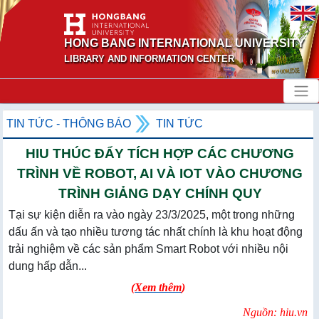
HONG BANG INTERNATIONAL UNIVERSITY
LIBRARY AND INFORMATION CENTER
TIN TỨC - THÔNG BÁO
TIN TỨC
HIU THÚC ĐẨY TÍCH HỢP CÁC CHƯƠNG
TRÌNH VỀ ROBOT, AI VÀ IOT VÀO CHƯƠNG
TRÌNH GIẢNG DẠY CHÍNH QUY
Tại sự kiện diễn ra vào ngày 23/3/2025, một trong những
dấu ấn và tạo nhiều tương tác nhất chính là khu hoạt động
trải nghiệm về các sản phẩm Smart Robot với nhiều nội
dung hấp dẫn...
(
Xem thêm
)
Nguồn: hiu.vn