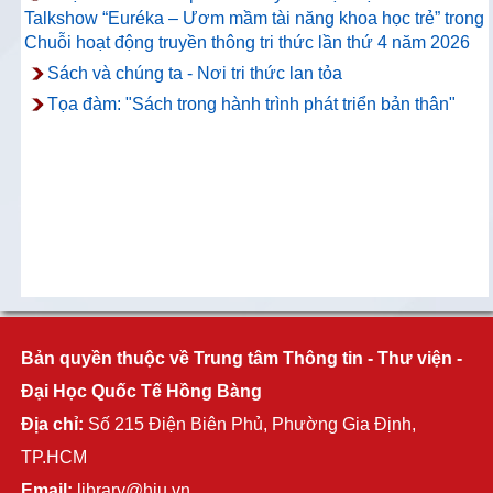
Talkshow “Euréka – Ươm mầm tài năng khoa học trẻ” trong
Chuỗi hoạt động truyền thông tri thức lần thứ 4 năm 2026
Sách và chúng ta - Nơi tri thức lan tỏa
Tọa đàm: "Sách trong hành trình phát triển bản thân"
Bản quyền thuộc về Trung tâm Thông tin - Thư viện -
Đại Học Quốc Tế Hồng Bàng
Địa chỉ:
Số 215 Điện Biên Phủ, Phường Gia Định,
TP.HCM
Email:
library@hiu.vn