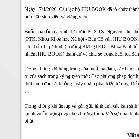
Ngày 17/4/2026, Câu lạc bộ HIU BOOK đã tổ chức thành c
hơn 200 sinh viên và giảng viên. 
Buổi Tọa đàm đã vinh dự được PGS.TS. Nguyễn Thị Th
(PTK. Khoa Khoa học Xã hội - Ban Cố vấn HIU BOOK)
TS. Trần Thị Nhinh (Trưởng BM QTKD – Khoa Kinh tế -
nhiệm HIU BOOK) tham dự và chia sẻ trong buổi tọa đà
Trong không khí trang trọng của buổi tọa đàm, các bạn sinh
trị của sách trong kỷ nguyên mới; Các phương pháp đọc hiểu
thói quen đọc sách hằng ngày nhằm phát triển tư duy, kiế
….
Trong không khí ấm áp và gần gũi, hình ảnh các bạn sinh v
lại nhiều ấn tượng đẹp cho chương trình. Với sự nhanh nhạ
phút.
Một s