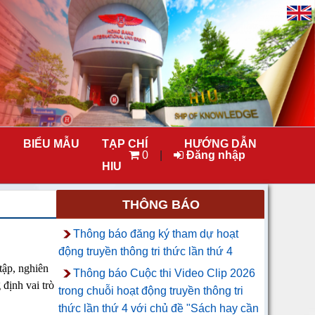
BIỂU MẪU
TẠP CHÍ
HƯỚNG DẪN
0
|
Đăng nhập
HIU
THÔNG BÁO
Thông báo đăng ký tham dự hoạt
động truyền thông tri thức lần thứ 4
tập, nghiên
Thông báo Cuộc thi Video Clip 2026
 định vai trò
trong chuỗi hoạt động truyền thông tri
thức lần thứ 4 với chủ đề "Sách hay cần