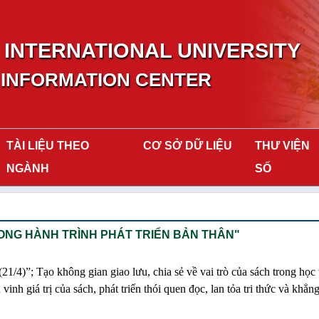
INTERNATIONAL UNIVERSITY
 INFORMATION CENTER
TÀI LIỆU THEO
CƠ SỞ DỮ LIỆU
THƯ VIỆN
NGÀNH
SỐ
ONG HÀNH TRÌNH PHÁT TRIỂN BẢN THÂN"
)”; Tạo không gian giao lưu, chia sẻ về vai trò của sách trong học 
inh giá trị của sách, phát triển thói quen đọc, lan tỏa tri thức và khẳng