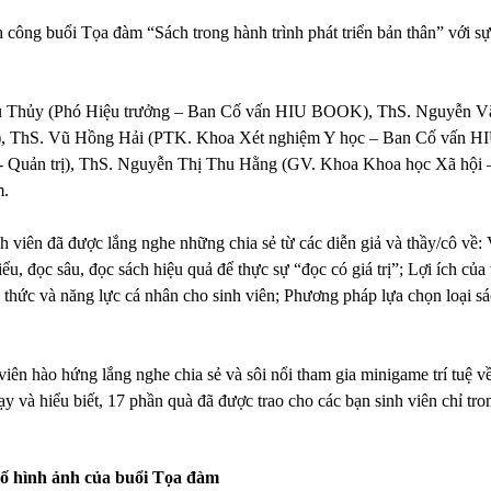
ông buổi Tọa đàm “Sách trong hành trình phát triển bản thân” với sự
u Thủy (Phó Hiệu trưởng – Ban Cố vấn HIU BOOK), ThS. Nguyễn Vă
, ThS. Vũ Hồng Hải (PTK. Khoa Xét nghiệm Y học – Ban Cố vấn H
 Quản trị), ThS. Nguyễn Thị Thu Hằng (GV. Khoa Khoa học Xã hội 
m.
 viên đã được lắng nghe những chia sẻ từ các diễn giả và thầy/cô về: Va
, đọc sâu, đọc sách hiệu quả để thực sự “đọc có giá trị”; Lợi ích của v
n thức và năng lực cá nhân cho sinh viên; Phương pháp lựa chọn loại sá
iên hào hứng lắng nghe chia sẻ và sôi nổi tham gia minigame trí tuệ về
y và hiểu biết, 17 phần quà đã được trao cho các bạn sinh viên chỉ tro
ố hình ảnh của buổi Tọa đàm