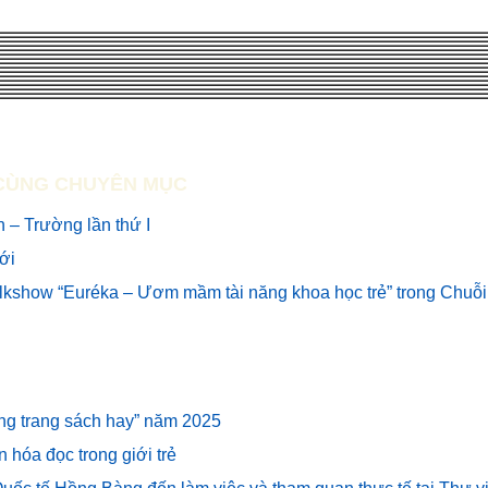
CÙNG CHUYÊN MỤC
 – Trường lần thứ I
mới
alkshow “Euréka – Ươm mầm tài năng khoa học trẻ” trong Chuỗi
hững trang sách hay” năm 2025
n hóa đọc trong giới trẻ