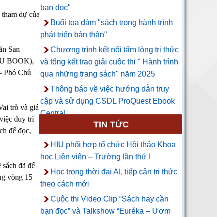
bạn đọc"
 tham dự của 
Buổi tọa đàm "sách trong hành trình
phát triển bản thân"
n San 
Chương trình kết nối tấm lòng tri thức
IU BOOK), 
và tổng kết trao giải cuộc thi " Hành trình
– Phó Chủ 
qua những trang sách" năm 2025
Thông báo về việc hướng dẫn truy
cập và sử dụng CSDL ProQuest Ebook
i trò và giá 
Central
iệc duy trì 
TIN TỨC
ch để đọc,
HIU phối hợp tổ chức Hội thảo Khoa
học Liên viện – Trường lần thứ I
 sách đã để 
Học trong thời đại AI, tiếp cận tri thức
ng vòng 15 
theo cách mới
Cuộc thi Video Clip “Sách hay cần
bạn đọc” và Talkshow “Euréka – Ươm